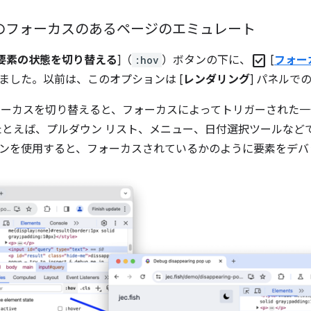
] でのフォーカスのあるページのエミュレート
check_box
要素の状態を切り替える
]（
:hov
）ボタンの下に、
[
フォー
れました。以前は、このオプションは [
レンダリング
] パネルで
s にフォーカスを切り替えると、フォーカスによってトリガーされ
とえば、プルダウン リスト、メニュー、日付選択ツールなどで
ションを使用すると、フォーカスされているかのように要素をデバ