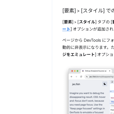
[要素] > [スタイル
[
要素
] > [
スタイル
] タブの [
ート
] オプションが追加さ
ページから DevTool
動的に非表示になります。た
ジをエミュレート
] オプ