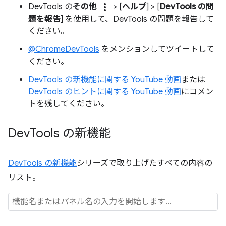
more_vert
DevTools の
その他
> [
ヘルプ
] > [
DevTools の問
題を報告
] を使用して、DevTools の問題を報告して
ください。
@ChromeDevTools
をメンションしてツイートして
ください。
DevTools の新機能に関する YouTube 動画
または
DevTools のヒントに関する YouTube 動画
にコメン
トを残してください。
Dev
Tools の新機能
DevTools の新機能
シリーズで取り上げたすべての内容の
リスト。