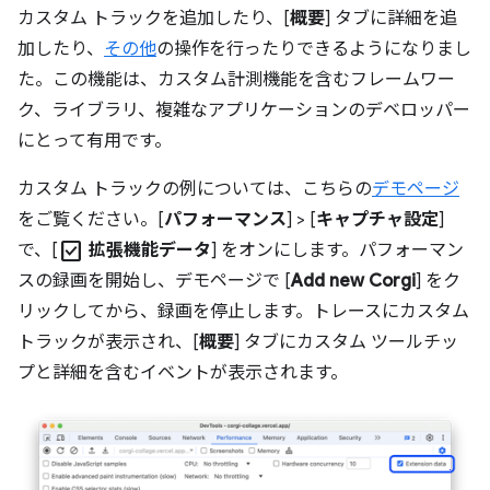
カスタム トラックを追加したり、[
概要
] タブに詳細を追
加したり、
その他
の操作を行ったりできるようになりまし
た。この機能は、カスタム計測機能を含むフレームワー
ク、ライブラリ、複雑なアプリケーションのデベロッパー
にとって有用です。
カスタム トラックの例については、こちらの
デモページ
をご覧ください。[
パフォーマンス
] > [
キャプチャ設定
]
check_box
で、[
拡張機能データ
] をオンにします。パフォーマン
スの録画を開始し、デモページで [
Add new Corgi
] をク
リックしてから、録画を停止します。トレースにカスタム
トラックが表示され、[
概要
] タブにカスタム ツールチッ
プと詳細を含むイベントが表示されます。