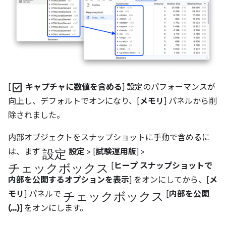
check_box
[
キャプチャに数値を含める
] 設定のパフォーマンスが
向上し、デフォルトでオンになり、[
メモリ
] パネルから削
除されました。
内部オブジェクトをスナップショットに手動で含めるに
設定
は、まず
設定
> [
試験運用版
] >
チェックボックス
[
ヒープ スナップショットで
内部を公開するオプションを表示
] をオンにしてから、[
メ
チェックボックス
モリ
] パネルで
[
内部を公開
(...)
] をオンにします。