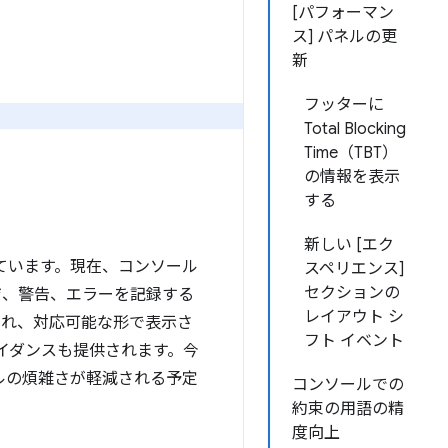
[パフォーマン
ス] パネルの更
新
フッターに
Total Blocking
Time（TBT）
の情報を表示
する
新しい [エク
ています。現在、コンソール
スペリエンス]
セクションの
ジ、警告、エラーを記録する
レイアウト シ
され、対応可能な形で表示さ
フト イベント
ガイダンスも提供されます。今
ールの煩雑さが軽減される予定
コンソールでの
約束の用語の精
度向上