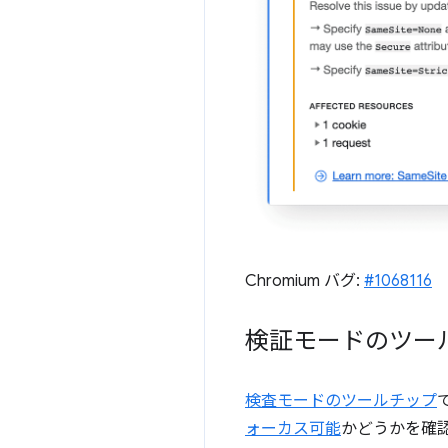
Chromium バグ:
#1068116
検証モードのツー
検査モードのツールチップ
ォーカス可能
かどうかを確