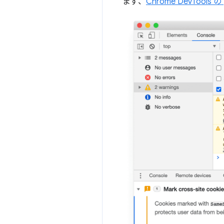
まず、
Chrome DevToo