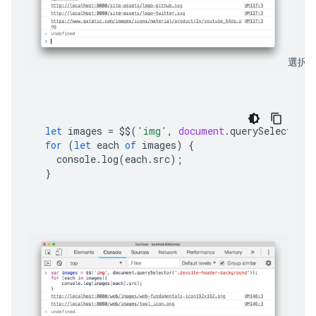
選択し
let
images
=
$$
(
'img'
,
document
.
querySelector
(
'
for
(
let
each
of
images
)
{
console
.
log
(
each
.
src
);
}