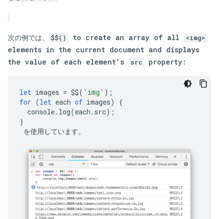
次の例では、
to create an array of all
$$()
<img>
elements in the current document and displays
the value of each element's
property:
src
let
images
=
$$
(
'img'
);
for
(
let
each
of
images
)
{
console
.
log
(
each
.
src
);
}
 を使用しています。