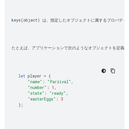
keys(object)
 は、指定したオブジェクトに属するプロパティ
たとえば、アプリケーションで次のようなオブジェクトを定義し
let
player
=
{
"name"
:
"Parzival"
,
"number"
:
1
,
"state"
:
"ready"
,
"easterEggs"
:
3
};