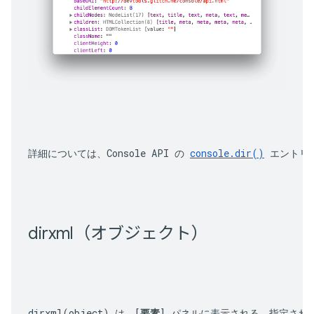
詳細については、Console API の 
console.dir()
 エントリ
dirxml（オブジェクト）
dirxml(object)
 は、[
要素
] パネルに表示される、指定され