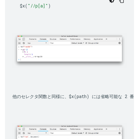
$x
(
"//p[a]"
)
他のセレクタ関数と同様に、
$x(path)
 には省略可能な 2 番