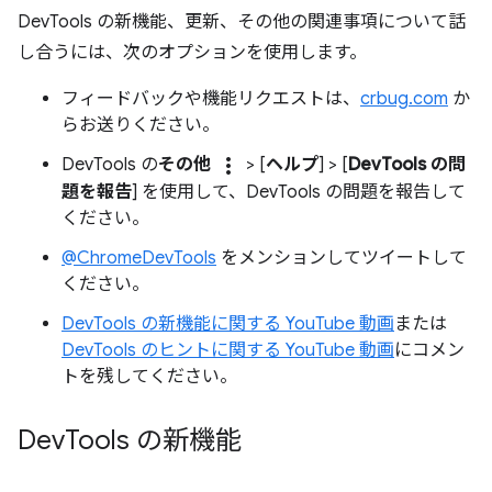
DevTools の新機能、更新、その他の関連事項について話
し合うには、次のオプションを使用します。
フィードバックや機能リクエストは、
crbug.com
か
らお送りください。
more_vert
DevTools の
その他
> [
ヘルプ
] > [
DevTools の問
題を報告
] を使用して、DevTools の問題を報告して
ください。
@ChromeDevTools
をメンションしてツイートして
ください。
DevTools の新機能に関する YouTube 動画
または
DevTools のヒントに関する YouTube 動画
にコメン
トを残してください。
Dev
Tools の新機能