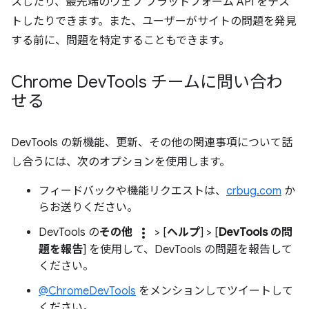
スしたり、最先端のウェブ プラットフォーム API をテス
トしたりできます。また、ユーザーがサイトの問題を発見
する前に、問題を特定することもできます。
Chrome Dev
Tools チームに問い合わ
せる
DevTools の新機能、更新、その他の関連事項について話
し合うには、次のオプションを使用します。
フィードバックや機能リクエストは、
crbug.com
か
らお送りください。
more_vert
DevTools の
その他
> [
ヘルプ
] > [
DevTools の問
題を報告
] を使用して、DevTools の問題を報告して
ください。
@ChromeDevTools
をメンションしてツイートして
ください。