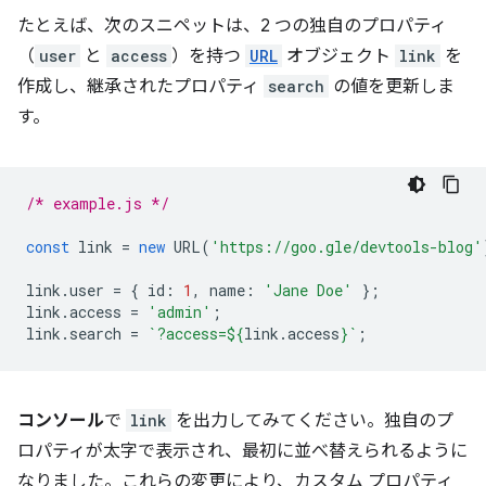
たとえば、次のスニペットは、2 つの独自のプロパティ
（
user
と
access
）を持つ
URL
オブジェクト
link
を
作成し、継承されたプロパティ
search
の値を更新しま
す。
/* example.js */
const
link
=
new
URL
(
'https://goo.gle/devtools-blog'
link
.
user
=
{
id
:
1
,
name
:
'Jane Doe'
};
link
.
access
=
'admin'
;
link
.
search
=
`?access=
${
link
.
access
}
`
;
コンソール
で
link
を出力してみてください。独自のプ
ロパティが太字で表示され、最初に並べ替えられるように
なりました。これらの変更により、カスタム プロパティ