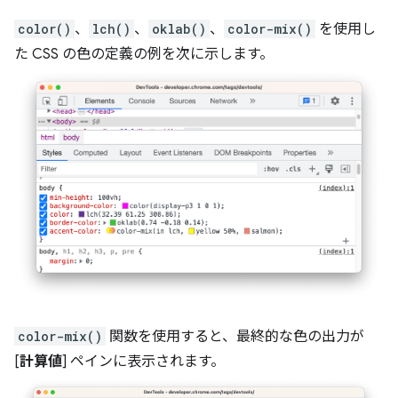
color()
、
lch()
、
oklab()
、
color-mix()
を使用し
た CSS の色の定義の例を次に示します。
color-mix()
関数を使用すると、最終的な色の出力が
[
計算値
] ペインに表示されます。