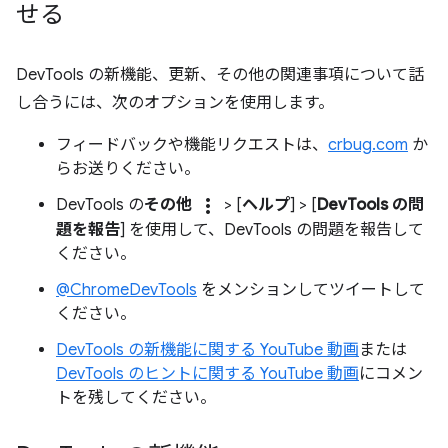
せる
DevTools の新機能、更新、その他の関連事項について話
し合うには、次のオプションを使用します。
フィードバックや機能リクエストは、
crbug.com
か
らお送りください。
more_vert
DevTools の
その他
> [
ヘルプ
] > [
DevTools の問
題を報告
] を使用して、DevTools の問題を報告して
ください。
@ChromeDevTools
をメンションしてツイートして
ください。
DevTools の新機能に関する YouTube 動画
または
DevTools のヒントに関する YouTube 動画
にコメン
トを残してください。