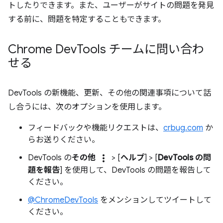
トしたりできます。また、ユーザーがサイトの問題を発見
する前に、問題を特定することもできます。
Chrome Dev
Tools チームに問い合わ
せる
DevTools の新機能、更新、その他の関連事項について話
し合うには、次のオプションを使用します。
フィードバックや機能リクエストは、
crbug.com
か
らお送りください。
more_vert
DevTools の
その他
> [
ヘルプ
] > [
DevTools の問
題を報告
] を使用して、DevTools の問題を報告して
ください。
@ChromeDevTools
をメンションしてツイートして
ください。