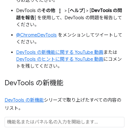
らお送りください。
more_vert
DevTools の
その他
> [
ヘルプ
] > [
DevTools の問
題を報告
] を使用して、DevTools の問題を報告して
ください。
@ChromeDevTools
をメンションしてツイートして
ください。
DevTools の新機能に関する YouTube 動画
または
DevTools のヒントに関する YouTube 動画
にコメン
トを残してください。
Dev
Tools の新機能
DevTools の新機能
シリーズで取り上げたすべての内容の
リスト。