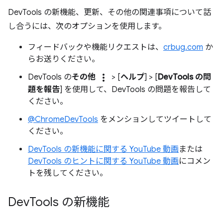
DevTools の新機能、更新、その他の関連事項について話
し合うには、次のオプションを使用します。
フィードバックや機能リクエストは、
crbug.com
か
らお送りください。
more_vert
DevTools の
その他
> [
ヘルプ
] > [
DevTools の問
題を報告
] を使用して、DevTools の問題を報告して
ください。
@ChromeDevTools
をメンションしてツイートして
ください。
DevTools の新機能に関する YouTube 動画
または
DevTools のヒントに関する YouTube 動画
にコメン
トを残してください。
Dev
Tools の新機能