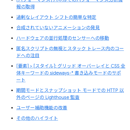
[パフォーマンス] パネルでのパフォーマンス分析情
報の取得
過剰なレイアウト シフトの簡単な特定
合成されていないアニメーションの発見
ハードウェアの並行処理のセンサーへの移動
匿名スクリプトの無視とスタック トレース内のコー
ドへの注目
[要素] > [スタイル]: グリッド オーバーレイと CSS 全
体キーワードの sideways-* 書き込みモードのサポ
ート
期間モードとスナップショット モードでの HTTP 以
外のページの Lighthouse 監査
ユーザー補助機能の改善
その他のハイライト