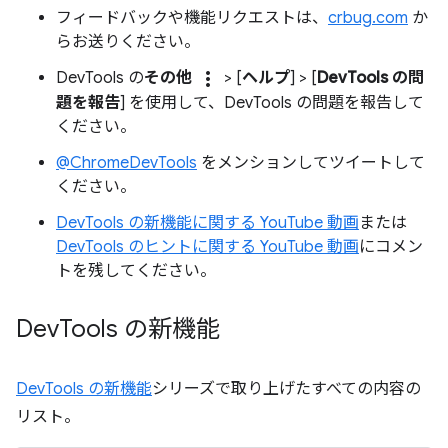
フィードバックや機能リクエストは、
crbug.com
か
らお送りください。
more_vert
DevTools の
その他
> [
ヘルプ
] > [
DevTools の問
題を報告
] を使用して、DevTools の問題を報告して
ください。
@ChromeDevTools
をメンションしてツイートして
ください。
DevTools の新機能に関する YouTube 動画
または
DevTools のヒントに関する YouTube 動画
にコメン
トを残してください。
Dev
Tools の新機能
DevTools の新機能
シリーズで取り上げたすべての内容の
リスト。