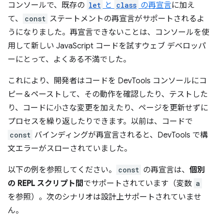
コンソールで、既存の
let
と
class
の再宣言
に加え
て、
const
ステートメントの再宣言がサポートされるよ
うになりました。再宣言できないことは、コンソールを使
用して新しい JavaScript コードを試すウェブ デベロッパ
ーにとって、よくある不満でした。
これにより、開発者はコードを DevTools コンソールにコ
ピー＆ペーストして、その動作を確認したり、テストした
り、コードに小さな変更を加えたり、ページを更新せずに
プロセスを繰り返したりできます。以前は、コードで
const
バインディングが再宣言されると、DevTools で構
文エラーがスローされていました。
以下の例を参照してください。
const
の再宣言は、
個別
の REPL スクリプト間
でサポートされています（変数
a
を参照）。次のシナリオは設計上サポートされていませ
ん。