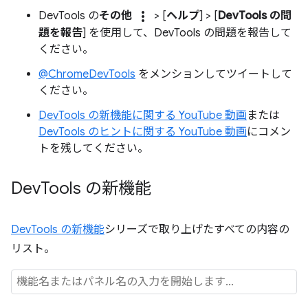
more_vert
DevTools の
その他
> [
ヘルプ
] > [
DevTools の問
題を報告
] を使用して、DevTools の問題を報告して
ください。
@ChromeDevTools
をメンションしてツイートして
ください。
DevTools の新機能に関する YouTube 動画
または
DevTools のヒントに関する YouTube 動画
にコメン
トを残してください。
Dev
Tools の新機能
DevTools の新機能
シリーズで取り上げたすべての内容の
リスト。