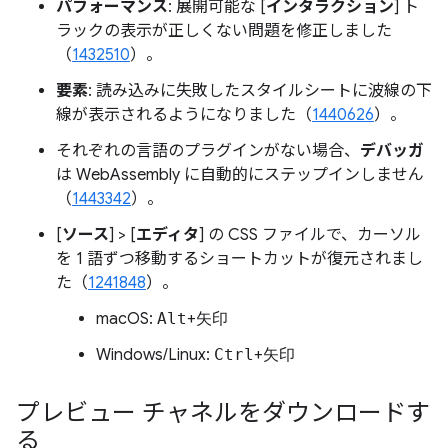
パフォーマンス
: 展開可能な [
インタラクション
] ト
ラックの表示が正しくない問題を修正しました
（
1432510
）。
要素
: 読み込みに失敗したスタイルシートに波線の下
線が表示されるようになりました（
1440626
）。
それぞれの言語のプラグインがない場合、
デバッガ
は WebAssembly に自動的にステップインしません
（
1443342
）。
[
ソース
] > [
エディタ
] の CSS ファイルで、カーソル
を 1 語ずつ移動するショートカットが復元されまし
た（
1241848
）。
macOS:
Alt
+
矢印
Windows/Linux:
Ctrl
+
矢印
プレビュー チャネルをダウンロードす
る