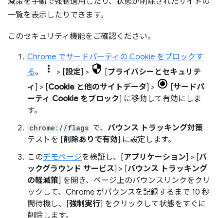
減策を手動で強制適用したり、状態が削除されたサイトの
一覧を表示したりできます。
このセキュリティ機能をご確認ください。
Chrome でサードパーティの Cookie をブロックす
る
。
> [
設定
] >
[
プライバシーとセキュリテ
ィ
] > [
Cookie と他のサイトデータ
] >
[
サードパ
ーティ Cookie をブロック
] に移動して有効にしま
す。
chrome://flags
で、
バウンス トラッキング対策
テストを [
削除ありで有効
] に設定します。
この
デモページ
を検証し、[
アプリケーション
] > [
バ
ックグラウンド サービス
] > [
バウンス トラッキング
の軽減策
] を開き、ページ上のバウンスリンクをクリ
ックして、Chrome がバウンスを記録するまで 10 秒
間待機し、[
強制実行
] をクリックして状態をすぐに
削除します。