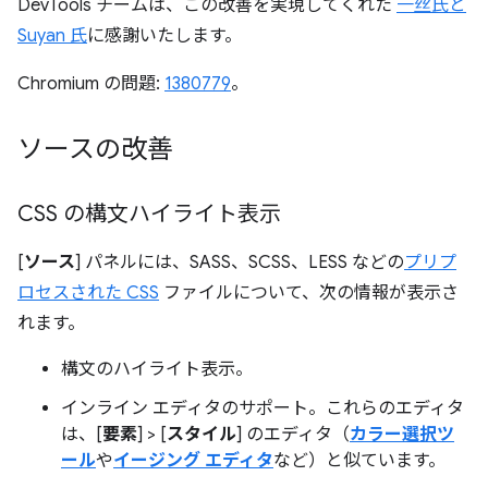
DevTools チームは、この改善を実現してくれた
一丝氏と
Suyan 氏
に感謝いたします。
Chromium の問題:
1380779
。
ソースの改善
CSS の構文ハイライト表示
[
ソース
] パネルには、SASS、SCSS、LESS などの
プリプ
ロセスされた CSS
ファイルについて、次の情報が表示さ
れます。
構文のハイライト表示。
インライン エディタのサポート。これらのエディタ
は、[
要素
] > [
スタイル
] のエディタ（
カラー選択ツ
ール
や
イージング エディタ
など）と似ています。