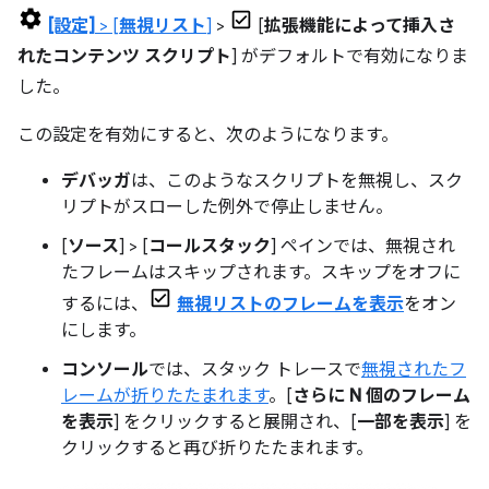
[設定]
> [
無視リスト
]
>
[
拡張機能によって挿入さ
れたコンテンツ スクリプト
] がデフォルトで有効になりま
した。
この設定を有効にすると、次のようになります。
デバッガ
は、このようなスクリプトを無視し、スク
リプトがスローした例外で停止しません。
[
ソース
] > [
コールスタック
] ペインでは、無視され
たフレームはスキップされます。スキップをオフに
するには、
無視リストのフレームを表示
をオン
にします。
コンソール
では、スタック トレースで
無視されたフ
レームが折りたたまれます
。[
さらに N 個のフレーム
を表示
] をクリックすると展開され、[
一部を表示
] を
クリックすると再び折りたたまれます。