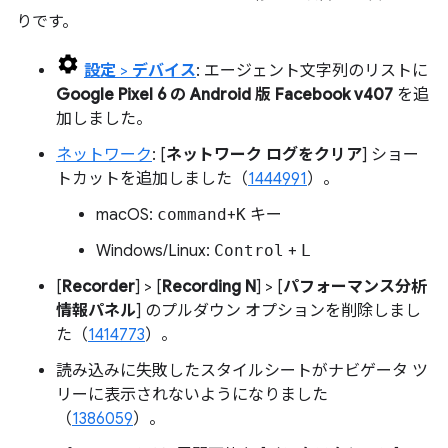
りです。
設定
>
デバイス
: エージェント文字列のリストに
Google Pixel 6 の Android 版 Facebook v407
を追
加しました。
ネットワーク
: [
ネットワーク ログをクリア
] ショー
トカットを追加しました（
1444991
）。
macOS:
command
+
K
キー
Windows/Linux:
Control
+
L
[
Recorder
] > [
Recording N
] > [
パフォーマンス分析
情報パネル
] のプルダウン オプションを削除しまし
た（
1414773
）。
読み込みに失敗したスタイルシートがナビゲータ ツ
リーに表示されないようになりました
（
1386059
）。