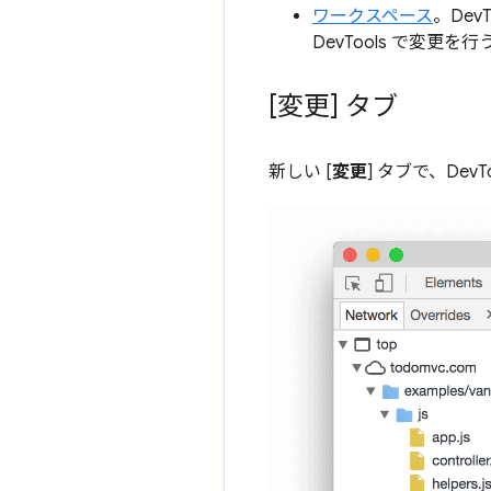
ワークスペース
。De
DevTools で変
[変更] タブ
新しい [
変更
] タブで、De