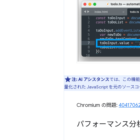
注:
AI アシスタンス
では、この機能
量化された JavaScript を元のソ
Chromium の問題:
4041706
パフォーマンス分析情