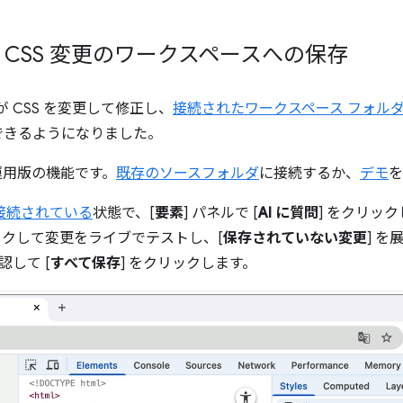
した CSS 変更のワークスペースへの保存
 が CSS を変更して修正し、
接続されたワークスペース フォル
できるようになりました。
運用版の機能です。
既存のソースフォルダ
に接続するか、
デモ
を
接続されている
状態で、[
要素
] パネルで [
AI に質問
] をクリックし
リックして変更をライブでテストし、[
保存されていない変更
] を
認して [
すべて保存
] をクリックします。