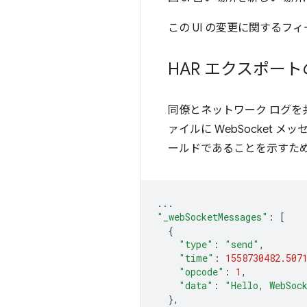
この UI の変更に関するフ
HAR エクスポートの
同僚とネットワーク ログを
ァイルに WebSocket
ールドであることを示すた
...
"_webSocketMessages"
:
[
{
"type"
:
"send"
,
"time"
:
1558730482.507
"opcode"
:
1
,
"data"
:
"Hello, WebSoc
},