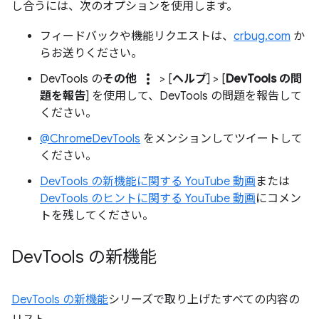
し合うには、次のオプションを使用します。
フィードバックや機能リクエストは、
crbug.com
か
らお送りください。
more_vert
DevTools の
その他
> [
ヘルプ
] > [
DevTools の問
題を報告
] を使用して、DevTools の問題を報告して
ください。
@ChromeDevTools
をメンションしてツイートして
ください。
DevTools の新機能に関する YouTube 動画
または
DevTools のヒントに関する YouTube 動画
にコメン
トを残してください。
Dev
Tools の新機能
DevTools の新機能
シリーズで取り上げたすべての内容の