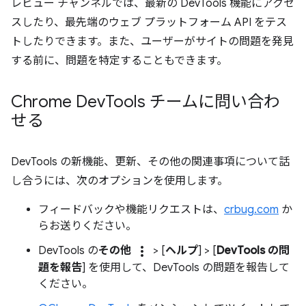
レビュー チャンネルでは、最新の DevTools 機能にアクセ
スしたり、最先端のウェブ プラットフォーム API をテス
トしたりできます。また、ユーザーがサイトの問題を発見
する前に、問題を特定することもできます。
Chrome Dev
Tools チームに問い合わ
せる
DevTools の新機能、更新、その他の関連事項について話
し合うには、次のオプションを使用します。
フィードバックや機能リクエストは、
crbug.com
か
らお送りください。
more_vert
DevTools の
その他
> [
ヘルプ
] > [
DevTools の問
題を報告
] を使用して、DevTools の問題を報告して
ください。