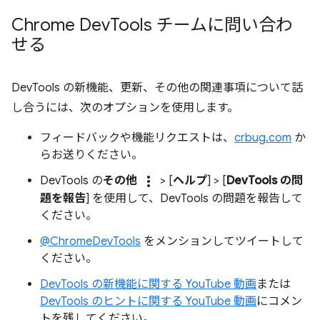
Chrome Dev
Tools チームに問い合わ
せる
DevTools の新機能、更新、その他の関連事項について話
し合うには、次のオプションを使用します。
フィードバックや機能リクエストは、
crbug.com
か
らお送りください。
more_vert
DevTools の
その他
> [
ヘルプ
] > [
DevTools の問
題を報告
] を使用して、DevTools の問題を報告して
ください。
@ChromeDevTools
をメンションしてツイートして
ください。
DevTools の新機能に関する YouTube 動画
または
DevTools のヒントに関する YouTube 動画
にコメン
トを残してください。