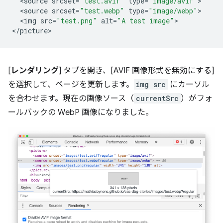
<
source
srcset
=
"test.avif"
type
=
"image/avif"
<
source
srcset
=
"test.webp"
type
=
"image/webp"
<
img
src
=
"test.png"
alt
=
"A test image"
>

<
/picture
[
レンダリング
] タブを開き、[AVIF 画像形式を無効にする]
を選択して、ページを更新します。
img src
にカーソル
を合わせます。現在の画像ソース（
currentSrc
）がフォ
ールバックの WebP 画像になりました。