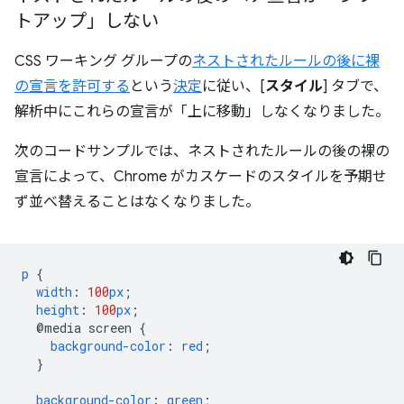
トアップ」しない
CSS ワーキング グループの
ネストされたルールの後に裸
の宣言を許可する
という
決定
に従い、[
スタイル
] タブで、
解析中にこれらの宣言が「上に移動」しなくなりました。
次のコードサンプルでは、ネストされたルールの後の裸の
宣言によって、Chrome がカスケードのスタイルを予期せ
ず並べ替えることはなくなりました。
p
{
width
:
100
px
;
height
:
100
px
;
@media
screen
{
background-color
:
red
;
}
background-color
:
green
;