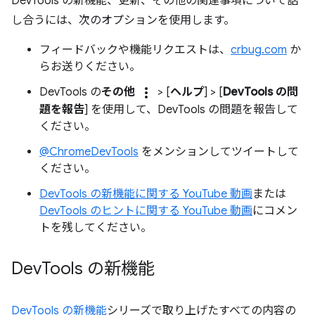
DevTools の新機能、更新、その他の関連事項について話
し合うには、次のオプションを使用します。
フィードバックや機能リクエストは、
crbug.com
か
らお送りください。
more_vert
DevTools の
その他
> [
ヘルプ
] > [
DevTools の問
題を報告
] を使用して、DevTools の問題を報告して
ください。
@ChromeDevTools
をメンションしてツイートして
ください。
DevTools の新機能に関する YouTube 動画
または
DevTools のヒントに関する YouTube 動画
にコメン
トを残してください。
Dev
Tools の新機能
DevTools の新機能
シリーズで取り上げたすべての内容の