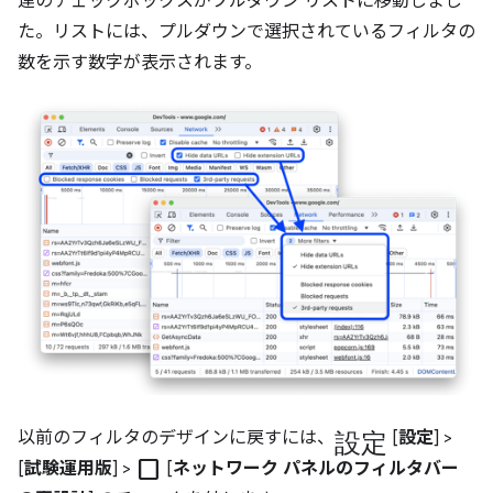
連のチェックボックスがプルダウン リストに移動しまし
た。リストには、プルダウンで選択されているフィルタの
数を示す数字が表示されます。
設定
以前のフィルタのデザインに戻すには、
[
設定
] >
check_box_outline_blank
[
試験運用版
] >
[
ネットワーク パネルのフィルタバー