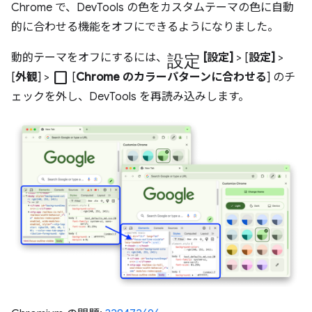
Chrome で、DevTools の色をカスタムテーマの色に自動
的に合わせる機能をオフにできるようになりました。
設定
動的テーマをオフにするには、
[設定]
> [
設定]
>
check_box_outline_blank
[
外観
] >
[
Chrome のカラーパターンに合わせる
] のチ
ェックを外し、DevTools を再読み込みします。