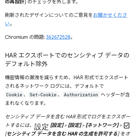
の再設計
] のチェックを外します。
刷新されたデザインについてのご意見を
お聞かせくださ
い
。
Chromium の問題:
362672528
。
HAR エクスポートでのセンシティブ データの
デフォルト除外
機密情報の漏洩を減らすため、HAR 形式でエクスポート
されるネットワーク ログには、デフォルトで
Cookie
、
Set-Cookie
、
Authorization
ヘッダーが含
まれなくなります。
センシティブ データを含む HAR 形式でログをエクスポー
設定
check_box
トするには、
[設定]
>
[設定]
>
[ネットワーク]
>
[
センシティブ データを含む HAR の生成を許可する
] をオ