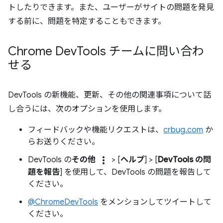
トしたりできます。また、ユーザーがサイトの問題を発見
する前に、問題を特定することもできます。
Chrome Dev
Tools チームに問い合わ
せる
DevTools の新機能、更新、その他の関連事項について話
し合うには、次のオプションを使用します。
フィードバックや機能リクエストは、
crbug.com
か
らお送りください。
more_vert
DevTools の
その他
> [
ヘルプ
] > [
DevTools の問
題を報告
] を使用して、DevTools の問題を報告して
ください。
@ChromeDevTools
をメンションしてツイートして
ください。