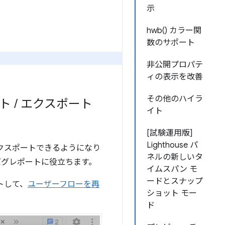
示
hwb() カラー関
数のサポート
非公開プロパテ
ィの表示を改善
その他のハイラ
ート
/
エクスポート
イト
[試験運用版]
Lighthouse パ
エクスポートできるようになり
ネルの新しいタ
バグレポートに役立ちます。
イムスパン モ
ードとスナップ
トして、
ユーザーフローを再
ショット モー
ド