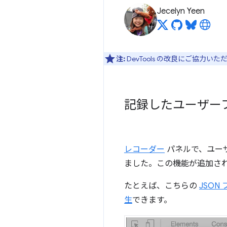
Jecelyn Yeen
注:
DevTools の改良にご協力い
記録したユーザーフ
レコーダー
パネルで、ユーザ
ました。この機能が追加さ
たとえば、こちらの
JSON
生
できます。