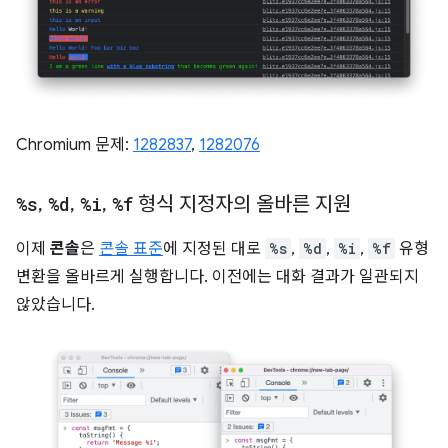
Chromium 문제:
1282837
,
1282076
%s
,
%d
,
%i
,
%f
형식 지정자의 올바른 지원
이제
콘솔
은
콘솔 표준
에 지정된 대로
%s
,
%d
,
%i
,
%f
유형
변환을 올바르게 실행합니다. 이전에는 대화 결과가 일관되지
않았습니다.