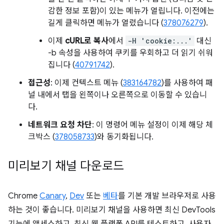
감한 정보 포함)이 있는 메뉴가 열립니다. 이전에는
길게 클릭하면 메뉴가 열렸습니다 (
378076279
).
이제
cURL로 복사
에서
-H 'cookie:...'
대신
-b 속성을 사용하여 쿠키를 우회하고 더 읽기 쉬워
집니다 (
40791742
).
접근성
: 이제 컨텍스트 메뉴 (
383164782
)를 사용하여 패
널 내에서 탭을 왼쪽이나 오른쪽으로 이동할 수 있습니
다.
네트워크 요청 차단
: 이 명령어 메뉴 설정이 이제 해당 체
크박스 (
378058733
)와 동기화됩니다.
미리보기 채널 다운로드
Chrome
Canary
,
Dev
또는
베타
를 기본 개발 브라우저로 사용
하는 것이 좋습니다. 미리보기 채널을 사용하면 최신 DevTools
기능에 액세스하고, 최신 웹 플랫폼 API를 테스트하고, 사용자