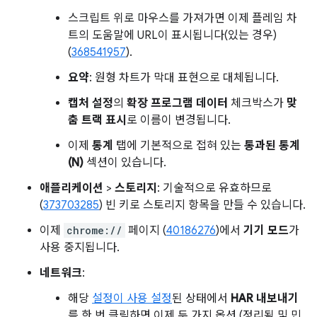
스크립트 위로 마우스를 가져가면 이제 플레임 차
트의 도움말에 URL이 표시됩니다(있는 경우)
(
368541957
).
요약
: 원형 차트가 막대 표현으로 대체됩니다.
캡처 설정
의
확장 프로그램 데이터
체크박스가
맞
춤 트랙 표시
로 이름이 변경됩니다.
이제
통계
탭에 기본적으로 접혀 있는
통과된 통계
(N)
섹션이 있습니다.
애플리케이션
>
스토리지
: 기술적으로 유효하므로
(
373703285
) 빈 키로 스토리지 항목을 만들 수 있습니다.
이제
chrome://
페이지 (
40186276
)에서
기기 모드
가
사용 중지됩니다.
네트워크
:
해당
설정이 사용 설정
된 상태에서
HAR 내보내기
를 한 번 클릭하면 이제 두 가지 옵션 (정리됨 및 민