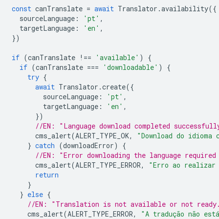
const
canTranslate
=
await
Translator
.
availability
({
sourceLanguage
:
'pt'
,
targetLanguage
:
'en'
,
})
if
(
canTranslate
!==
'available'
)
{
if
(
canTranslate
===
'downloadable'
)
{
try
{
await
Translator
.
create
({
sourceLanguage
:
'pt'
,
targetLanguage
:
'en'
,
})
//EN: "Language download completed successfull
cms_alert
(
ALERT_TYPE_OK
,
"Download do idioma 
}
catch
(
downloadError
)
{
//EN: "Error downloading the language required
cms_alert
(
ALERT_TYPE_ERROR
,
"Erro ao realizar
return
}
}
else
{
//EN: "Translation is not available or not ready
cms_alert
(
ALERT_TYPE_ERROR
,
"A tradução não est