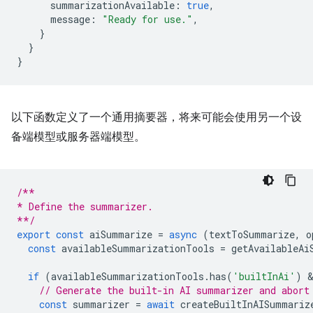
summarizationAvailable
:
true
,
message
:
"Ready for use."
,
}
}
}
以下函数定义了一个通用摘要器，将来可能会使用另一个设
备端模型或服务器端模型。
/**
* Define the summarizer.
**/
export
const
aiSummarize
=
async
(
textToSummarize
,
o
const
availableSummarizationTools
=
getAvailableAi
if
(
availableSummarizationTools
.
has
(
'builtInAi'
)
 
// Generate the built-in AI summarizer and abort
const
summarizer
=
await
createBuiltInAISummariz