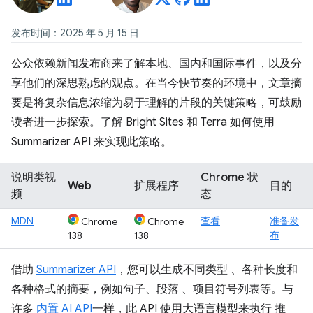
发布时间：2025 年 5 月 15 日
公众依赖新闻发布商来了解本地、国内和国际事件，以及分
享他们的深思熟虑的观点。在当今快节奏的环境中，文章摘
要是将复杂信息浓缩为易于理解的片段的关键策略，可鼓励
读者进一步探索。了解 Bright Sites 和 Terra 如何使用
Summarizer API 来实现此策略。
说明类视
Chrome 状
Web
扩展程序
目的
频
态
MDN
查看
准备发
Chrome
Chrome
布
138
138
借助
Summarizer API
，您可以生成不同类型 、各种长度和
各种格式的摘要，例如句子、段落 、项目符号列表等。与
许多
内置 AI API
一样，此 API 使用大语言模型来执行 推