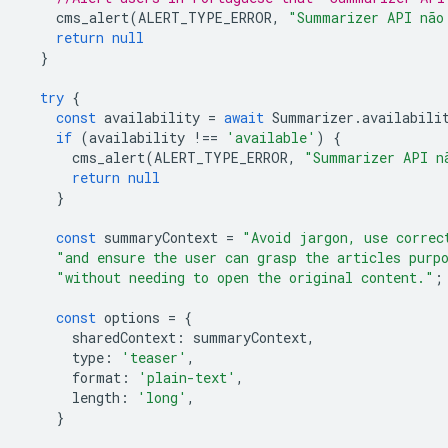
cms_alert
(
ALERT_TYPE_ERROR
,
"Summarizer API não
return
null
}
try
{
const
availability
=
await
Summarizer
.
availabili
if
(
availability
!==
'available'
)
{
cms_alert
(
ALERT_TYPE_ERROR
,
"Summarizer API n
return
null
}
const
summaryContext
=
"Avoid jargon, use correc
"and ensure the user can grasp the articles purp
"without needing to open the original content."
;
const
options
=
{
sharedContext
:
summaryContext
,
type
:
'teaser'
,
format
:
'plain-text'
,
length
:
'long'
,
}