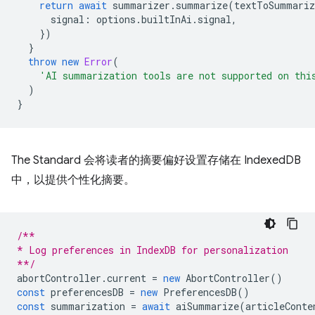
return
await
summarizer
.
summarize
(
textToSummariz
signal
:
options
.
builtInAi
.
signal
,
})
}
throw
new
Error
(
'AI summarization tools are not supported on thi
)
}
The Standard 会将读者的摘要偏好设置存储在 IndexedDB
中，以提供个性化摘要。
/**
* Log preferences in IndexDB for personalization
**/
abortController
.
current
=
new
AbortController
()
const
preferencesDB
=
new
PreferencesDB
()
const
summarization
=
await
aiSummarize
(
articleConte