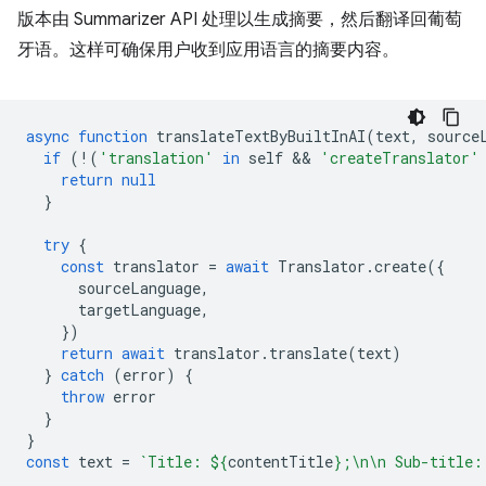
版本由 Summarizer API 处理以生成摘要，然后翻译回葡萄
牙语。这样可确保用户收到应用语言的摘要内容。
async
function
translateTextByBuiltInAI
(
text
,
source
if
(
!
(
'translation'
in
self
 && 
'createTranslator'
return
null
}
try
{
const
translator
=
await
Translator
.
create
({
sourceLanguage
,
targetLanguage
,
})
return
await
translator
.
translate
(
text
)
}
catch
(
error
)
{
throw
error
}
}
const
text
=
`Title: 
${
contentTitle
}
;\n\n Sub-title: