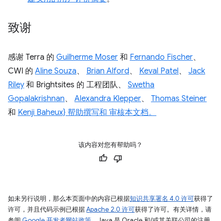
致谢
感谢 Terra 的
Guilherme Moser
和
Fernando Fischer
、
CWI 的
Aline Souza
、
Brian Alford
、
Keval Patel
、
Jack
Riley
和 Brightsites 的 工程团队、
Swetha
Gopalakrishnan
、
Alexandra Klepper
、
Thomas Steiner
和
Kenji Baheux} 帮助撰写和 审核本文档。
该内容对您有帮助吗？
如未另行说明，那么本页面中的内容已根据
知识共享署名 4.0 许可
获得了
许可，并且代码示例已根据
Apache 2.0 许可
获得了许可。有关详情，请
参阅
Google 开发者网站政策
。Java 是 Oracle 和/或其关联公司的注册