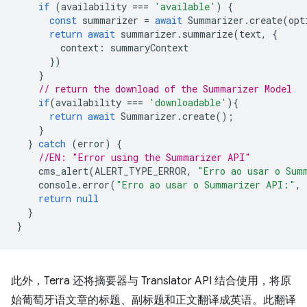
if
(
availability
===
'available'
)
{
const
summarizer
=
await
Summarizer
.
create
(
opt
return
await
summarizer
.
summarize
(
text
,
{
context
:
summaryContext
})
}
// return the download of the Summarizer Model
if
(
availability
===
'downloadable'
){
return
await
Summarizer
.
create
();
}
}
catch
(
error
)
{
//EN: "Error using the Summarizer API"
cms_alert
(
ALERT_TYPE_ERROR
,
"Erro ao usar o Sum
console
.
error
(
"Erro ao usar o Summarizer API:"
,
return
null
}
}
此外，Terra 还将摘要器与 Translator API 结合使用，将原
始葡萄牙语文章的标题、副标题和正文翻译成英语。此翻译