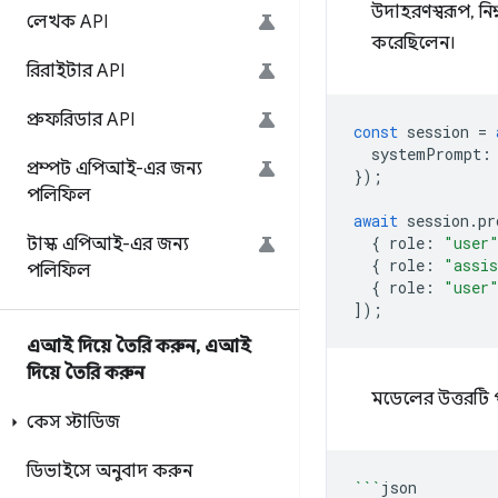
উদাহরণস্বরূপ, নি
লেখক API
করেছিলেন।
রিরাইটার API
প্রুফরিডার API
const
session
=
systemPrompt
:
প্রম্পট এপিআই-এর জন্য
});
পলিফিল
await
session
.
pr
{
role
:
"user
টাস্ক এপিআই-এর জন্য
{
role
:
"assi
পলিফিল
{
role
:
"user
]);
এআই দিয়ে তৈরি করুন
,
এআই
দিয়ে তৈরি করুন
মডেলের উত্তরটি প
কেস স্টাডিজ
ডিভাইসে অনুবাদ করুন
```