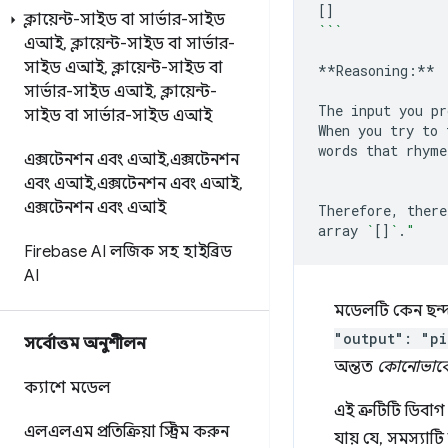
[]
ক্লায়েন্ট-সাইড বা সার্ভার-সাইড
```
এআই
,
ক্লায়েন্ট-সাইড বা সার্ভার-
সাইড এআই
,
ক্লায়েন্ট-সাইড বা
**Reasoning:**

সার্ভার-সাইড এআই
,
ক্লায়েন্ট-
The
input
you
pr
সাইড বা সার্ভার-সাইড এআই
When
you
try
to
words
that
rhyme
এক্সটেনশন এবং এআই
,
এক্সটেনশন
এবং এআই
,
এক্সটেনশন এবং এআই
,
এক্সটেনশন এবং এআই
Therefore,
there
array
`
[]
`
.
"
Firebase AI লজিক সহ হাইব্রিড
AI
মডেলটি কেন ছন্দ
"output": "pi
সর্বোত্তম অনুশীলন
অন্তত
কোনোভাব
ক্যাশে মডেল
এই ত্রুটিটি ডিব
এলএলএম প্রতিক্রিয়া স্ট্রিম করুন
যায় যে, সমস্যাট