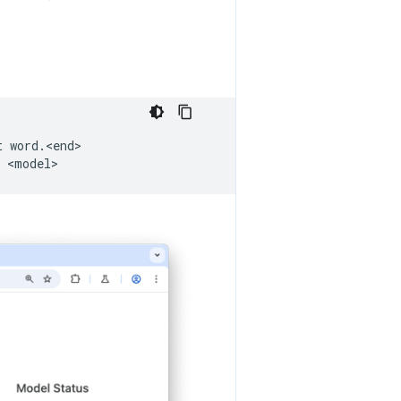
t
word.<end>
