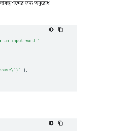
োবদ্ধ শব্দের জন্য অনুরোধ
r an input word."
mouse\"}"
},