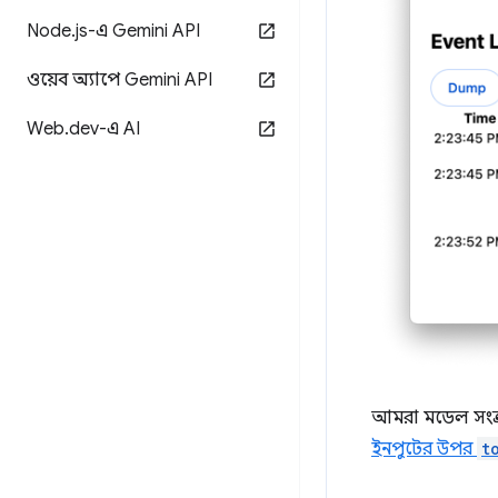
Node
.
js-এ Gemini API
ওয়েব অ্যাপে Gemini API
Web
.
dev-এ AI
আমরা মডেল সংক্র
ইনপুটের উপর
t