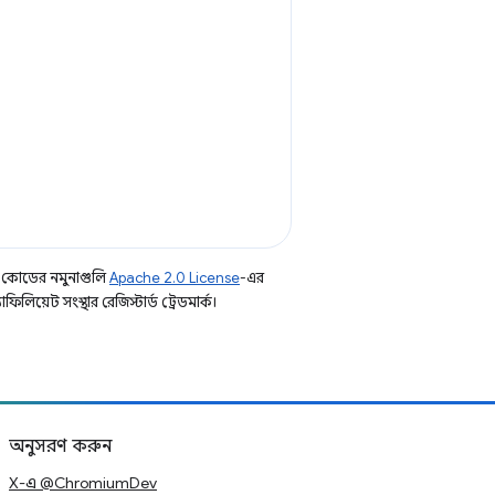
 কোডের নমুনাগুলি
Apache 2.0 License
-এর
িয়েট সংস্থার রেজিস্টার্ড ট্রেডমার্ক।
অনুসরণ করুন
X-এ @ChromiumDev