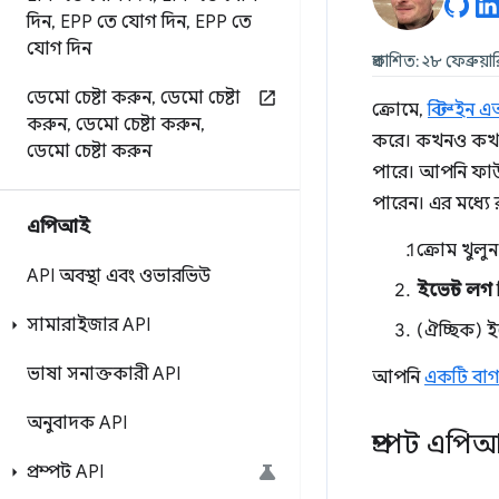
দিন
,
EPP তে যোগ দিন
,
EPP তে
যোগ দিন
প্রকাশিত: ২৮ ফেব্রুয়
ডেমো চেষ্টা করুন
,
ডেমো চেষ্টা
ক্রোমে,
বিল্ট-ইন 
করুন
,
ডেমো চেষ্টা করুন
,
করে। কখনও কখনও,
ডেমো চেষ্টা করুন
পারে। আপনি ফাউন
পারেন। এর মধ্য
এপিআই
ক্রোম খুলু
API অবস্থা এবং ওভারভিউ
ইভেন্ট লগ
সামারাইজার API
(ঐচ্ছিক) 
ভাষা সনাক্তকারী API
আপনি
একটি বাগ 
অনুবাদক API
প্রম্পট এপ
প্রম্পট API