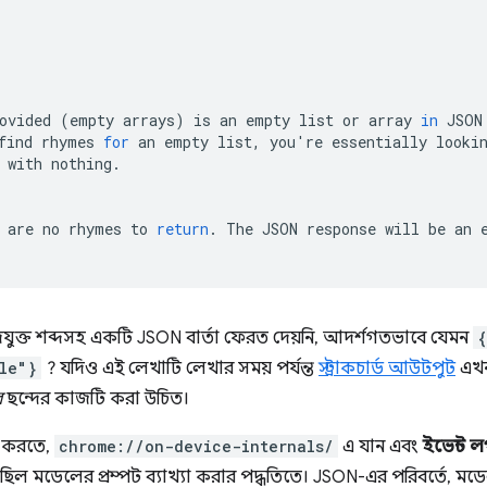
ovided
(
empty
arrays
)
is
an
empty
list
or
array
in
JSON
find
rhymes
for
an
empty
list,
you
'
re
essentially
looki
with
nothing.

are
no
rhymes
to
return
.
The
JSON
response
will
be
an
যুক্ত শব্দসহ একটি JSON বার্তা ফেরত দেয়নি, আদর্শগতভাবে যেমন
{
le"}
? যদিও এই লেখাটি লেখার সময় পর্যন্ত
স্ট্রাকচার্ড আউটপুট
এখনও
ে
ছন্দের কাজটি করা উচিত।
াগ করতে,
chrome://on-device-internals/
এ যান এবং
ইভেন্ট 
ি ছিল মডেলের প্রম্পট ব্যাখ্যা করার পদ্ধতিতে। JSON-এর পরিবর্তে, মডে