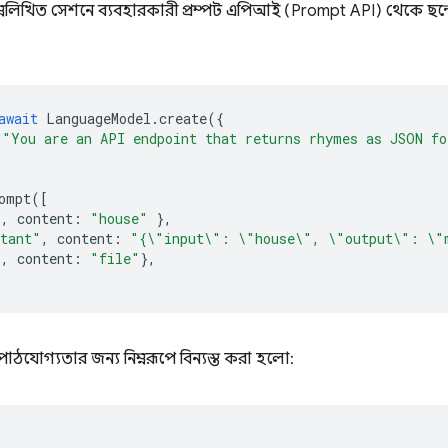
ম্নলিখিত সেশনে ব্যবহারকারী প্রম্পট এপিআই (Prompt API) থেকে ছন্দ
await
LanguageModel
.
create
({
"You are an API endpoint that returns rhymes as JSON fo
ompt
([
"
,
content
:
"house"
},
stant"
,
content
:
"{\"input\": \"house\", \"output\": \"
"
,
content
:
"file"
},
াঠযোগ্যতার জন্য নিম্নরূপে বিন্যস্ত করা হলো: