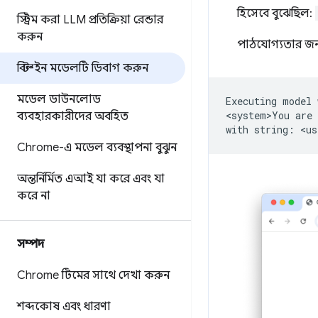
হিসেবে বুঝেছিল:
স্ট্রিম করা LLM প্রতিক্রিয়া রেন্ডার
করুন
পাঠযোগ্যতার জন্য
বিল্ট-ইন মডেলটি ডিবাগ করুন
মডেল ডাউনলোড
Executing
model
<system>You
are
ব্যবহারকারীদের অবহিত
with
string:
<us
Chrome-এ মডেল ব্যবস্থাপনা বুঝুন
অন্তর্নির্মিত এআই যা করে এবং যা
করে না
সম্পদ
Chrome টিমের সাথে দেখা করুন
শব্দকোষ এবং ধারণা