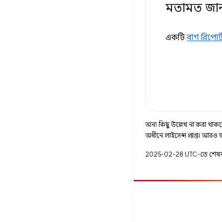
মতামত জা
একটি
বাগ রিপোর্
অন্য কিছু উল্লেখ না করা থাকলে
অধীনে লাইসেন্স প্রাপ্ত। আরও
2025-02-28 UTC-তে শেষব
অবদান
একটি বাগ ফাইল করুন