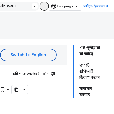
/
সাইন-ইন করুন
এই পৃষ্ঠায় যা
যা আছে
প্রম্পট
এপিআই
এটি কাজে লেগেছে?
ডিবাগ করুন
মতামত
জানান