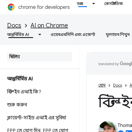
ডক্স
কেস স্টাডিজ
Docs
AI on Chrome
অন্তর্নির্মিত AI
ওয়েবএমসিপি এবং এজেন্ট
মূল্যায়ন শিখুন
অন্তর্নির্মিত AI
হোম
Docs
A
বিল্ট-ইন এআই কি?
বিল্ট
শুরু করুন
ক্লায়েন্ট-সাইড এআই এর সুবিধা
Thomas
EPP তে যোগ দিন
,
EPP তে যোগ