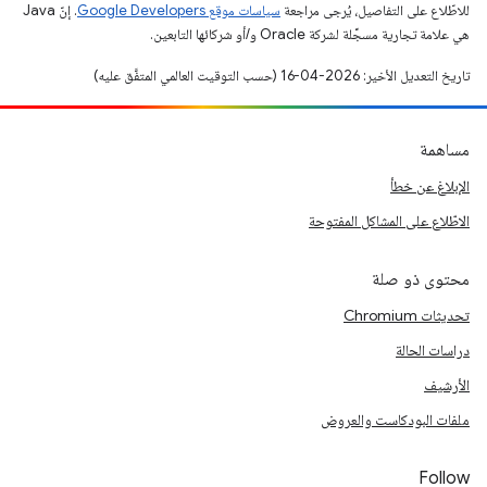
للاطّلاع على التفاصيل، يُرجى مراجعة
سياسات موقع Google Developers‏
. إنّ Java
هي علامة تجارية مسجَّلة لشركة Oracle و/أو شركائها التابعين.
تاريخ التعديل الأخير: 2026-04-16 (حسب التوقيت العالمي المتفَّق عليه)
مساهمة
الإبلاغ عن خطأ
الاطّلاع على المشاكل المفتوحة
محتوى ذو صلة
تحديثات Chromium
دراسات الحالة
الأرشيف
ملفات البودكاست والعروض
Follow