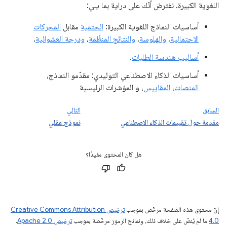
اللغوية الكبيرة. نفترض أنّك على دراية بما يلي:
أساسيات النماذج اللغوية الكبيرة:
الحتمية
مقابل
المحركات
الاحتمالية
،
والهلوسة
،
والنتائج المنظَّمة
،
ودرجة العشوائية
.
أساليب هندسة الطلبات
.
أساسيات الذكاء الاصطناعي التوليدي: مقدّمو النماذج،
المنصات
،
المقاييس
، و المؤشرات الرئيسية
السابق
التالي
مقدمة حول تقييمات الذكاء الاصطناعي
نموذج عقلي
هل كان المحتوى مفيدًا؟
إنّ محتوى هذه الصفحة مرخّص بموجب
ترخيص Creative Commons Attribution
4.0‏
ما لم يُنصّ على خلاف ذلك، ونماذج الرموز مرخّصة بموجب
ترخيص Apache 2.0‏
.