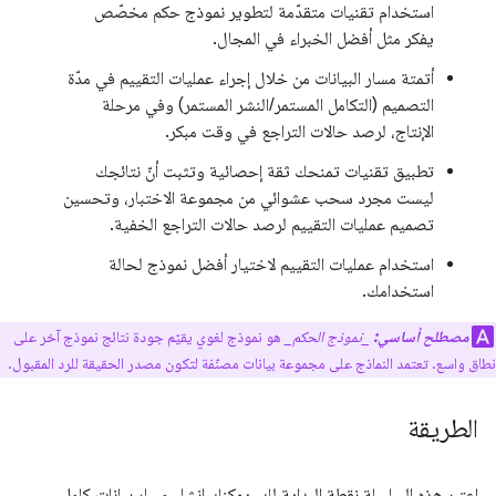
استخدام تقنيات متقدّمة لتطوير نموذج حكم مخصّص
يفكر مثل أفضل الخبراء في المجال.
أتمتة مسار البيانات من خلال إجراء عمليات التقييم في مدّة
التصميم (التكامل المستمر/النشر المستمر) وفي مرحلة
الإنتاج، لرصد حالات التراجع في وقت مبكر.
تطبيق تقنيات تمنحك ثقة إحصائية وتثبت أنّ نتائجك
ليست مجرد سحب عشوائي من مجموعة الاختبار، وتحسين
تصميم عمليات التقييم لرصد حالات التراجع الخفية.
استخدام عمليات التقييم لاختيار أفضل نموذج لحالة
استخدامك.
مصطلح أساسي:
_نموذج الحكم_
هو نموذج لغوي يقيّم جودة نتائج نموذج آخر على
نطاق واسع. تعتمد النماذج على مجموعة بيانات مصنّفة لتكون مصدر الحقيقة للرد المقبول.
الطريقة
اعتبِر هذه السلسلة نقطة البداية لك. يمكنك إنشاء مسار بيانات كامل