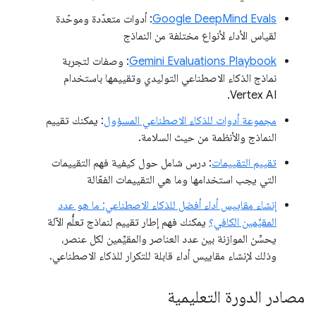
Google DeepMind Evals
: أدوات متعدّدة وموحّدة
لقياس الأداء لأنواع مختلفة من النماذج
Gemini Evaluations Playbook
: وصفات لتجربة
نماذج الذكاء الاصطناعي التوليدي وتقييمها باستخدام
Vertex AI.
مجموعة أدوات للذكاء الاصطناعي المسؤول
: يمكنك تقييم
النماذج والأنظمة من حيث السلامة.
تقييم التقييمات
: درس شامل حول كيفية فهم التقييمات
التي يجب استخدامها وما هي التقييمات الفعّالة
إنشاء مقاييس أداء أفضل للذكاء الاصطناعي: ما هو عدد
المقيِّمين الكافي؟
يمكنك فهم إطار تقييم لنماذج تعلُّم الآلة
يحسِّن الموازنة بين عدد العناصر والمقيِّمين لكل عنصر،
وذلك لإنشاء مقاييس أداء قابلة للتكرار للذكاء الاصطناعي.
مصادر الدورة التعليمية