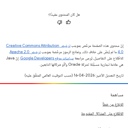
هل كان المحتوى مفيدًا؟
إنّ محتوى هذه الصفحة مرخّص بموجب
ترخيص Creative Commons Attribution
4.0‏
ما لم يُنصّ على خلاف ذلك، ونماذج الرموز مرخّصة بموجب
ترخيص Apache 2.0‏
.
للاطّلاع على التفاصيل، يُرجى مراجعة
سياسات موقع Google Developers‏
. إنّ Java
هي علامة تجارية مسجَّلة لشركة Oracle و/أو شركائها التابعين.
تاريخ التعديل الأخير: 2026-04-16 (حسب التوقيت العالمي المتفَّق عليه)
مساهمة
الإبلاغ عن خطأ
الاطّلاع على المشاكل المفتوحة