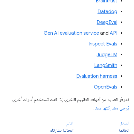
‫Braintrust
‫Datadog
DeepEval
Gen AI evaluation service
and
API
‫Inspect Evals
JudgeLM
LangSmith
‫Evaluation harness
OpenEvals
تتوفّر العديد من أدوات التقييم الأخرى. إذا كنت تستخدم أدوات أخرى،
يُرجى مشاركتها معنا
.
السابق
التالي
الخاتمة
المطالبة بشارتك