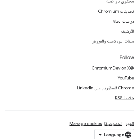
محتوى ذو صلة
تحديثات Chromium
دراسات الحالة
الأرشيف
ملفات البودكاست والعروض
Follow
@ChromiumDev on X
YouTube
Chrome للمطوّرين على LinkedIn
خلاصة RSS
البنود
الخصوصية
Manage cookies