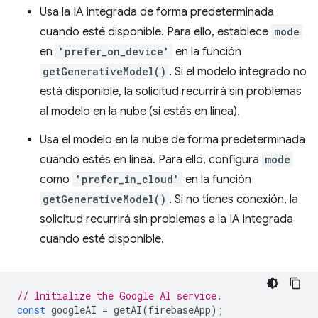
Usa la IA integrada de forma predeterminada
cuando esté disponible. Para ello, establece
mode
en
'prefer_on_device'
en la función
getGenerativeModel()
. Si el modelo integrado no
está disponible, la solicitud recurrirá sin problemas
al modelo en la nube (si estás en línea).
Usa el modelo en la nube de forma predeterminada
cuando estés en línea. Para ello, configura
mode
como
'prefer_in_cloud'
en la función
getGenerativeModel()
. Si no tienes conexión, la
solicitud recurrirá sin problemas a la IA integrada
cuando esté disponible.
// Initialize the Google AI service.
const
googleAI
=
getAI
(
firebaseApp
);