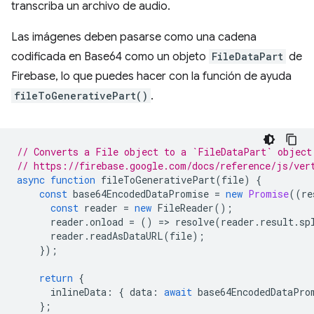
transcriba un archivo de audio.
Las imágenes deben pasarse como una cadena
codificada en Base64 como un objeto
FileDataPart
de
Firebase, lo que puedes hacer con la función de ayuda
fileToGenerativePart()
.
// Converts a File object to a `FileDataPart` object
// https://firebase.google.com/docs/reference/js/ver
async
function
fileToGenerativePart
(
file
)
{
const
base64EncodedDataPromise
=
new
Promise
((
re
const
reader
=
new
FileReader
();
reader
.
onload
=
()
=
>
resolve
(
reader
.
result
.
sp
reader
.
readAsDataURL
(
file
);
});
return
{
inlineData
:
{
data
:
await
base64EncodedDataPro
};