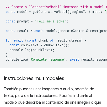
// Create a `GenerativeModel` instance with a model 
const
model
=
getGenerativeModel
(
googleAI
,
{
mode
:
'
const
prompt
=
'Tell me a joke'
;
const
result
=
await
model
.
generateContentStream
(
pro
for
await
(
const
chunk
of
result
.
stream
)
{
const
chunkText
=
chunk
.
text
();
console
.
log
(
chunkText
);
}
console
.
log
(
'Complete response'
,
await
result
.
respon
Instrucciones multimodales
También puedes usar imágenes o audio, además de
texto, para darle instrucciones. Podrías indicarle al
modelo que describa el contenido de una imagen o que