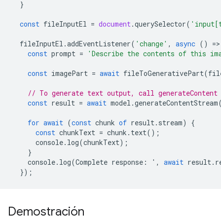
}
const
fileInputEl
=
document
.
querySelector
(
'input[
fileInputEl
.
addEventListener
(
'change'
,
async
()
=
>
const
prompt
=
'Describe the contents of this im
const
imagePart
=
await
fileToGenerativePart
(
fil
// To generate text output, call generateContent
const
result
=
await
model
.
generateContentStream
for
await
(
const
chunk
of
result
.
stream
)
{
const
chunkText
=
chunk
.
text
();
console
.
log
(
chunkText
);
}
console
.
log
(
Complete
response
:
'
,
await
result
.
r
});
Demostración