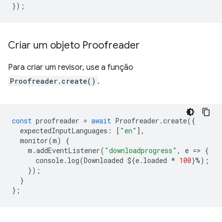
});
Criar um objeto Proofreader
Para criar um revisor, use a função
Proofreader.create()
.
const
proofreader
=
await
Proofreader
.
create
({
expectedInputLanguages
:
[
"en"
],
monitor
(
m
)
{
m
.
addEventListener
(
"downloadprogress"
,
e
=
>
{
console
.
log
(
Downloaded
$
{
e
.
loaded
*
100
}
%
);
});
}
};