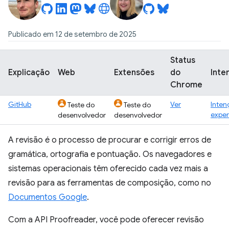
Publicado em 12 de setembro de 2025
Status
Explicação
Web
Extensões
do
Inte
Chrome
GitHub
Ver
Inten
Teste do
Teste do
exper
desenvolvedor
desenvolvedor
A revisão é o processo de procurar e corrigir erros de
gramática, ortografia e pontuação. Os navegadores e
sistemas operacionais têm oferecido cada vez mais a
revisão para as ferramentas de composição, como no
Documentos Google
.
Com a API Proofreader, você pode oferecer revisão