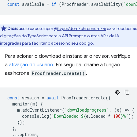
const
available
=
if
(
Proofreader
.
availability
(
"down
Dica:
use o pacote npm
@types/dom-chromium-ai
para receber as
digitações do TypeScript para a API Prompt e outras APIs de IA
integradas para facilitar o acesso no seu código.
Para acionar o download e instanciar o revisor, verifique
a
ativação do usuário
. Em seguida, chame a função
assíncrona
Proofreader.create()
.
const
session
=
await
Proofreader
.
create
({
monitor
(
m
)
{
m
.
addEventListener
(
'downloadprogress'
,
(
e
)
=
>
{
console
.
log
(
`Downloaded 
${
e
.
loaded
*
100
}
%`
);
});
},
...
options
,