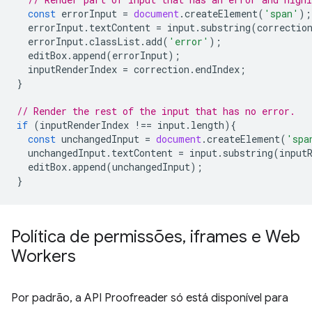
const
errorInput
=
document
.
createElement
(
'span'
);
errorInput
.
textContent
=
input
.
substring
(
correctio
errorInput
.
classList
.
add
(
'error'
);
editBox
.
append
(
errorInput
);
inputRenderIndex
=
correction
.
endIndex
;
}
// Render the rest of the input that has no error.
if
(
inputRenderIndex
!==
input
.
length
){
const
unchangedInput
=
document
.
createElement
(
'spa
unchangedInput
.
textContent
=
input
.
substring
(
input
editBox
.
append
(
unchangedInput
);
}
Política de permissões
,
iframes e Web
Workers
Por padrão, a API Proofreader só está disponível para