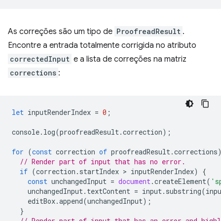
As correções são um tipo de
ProofreadResult
.
Encontre a entrada totalmente corrigida no atributo
correctedInput
e a lista de correções na matriz
corrections
:
let
inputRenderIndex
=
0
;
console
.
log
(
proofreadResult
.
correction
);
for
(
const
correction
of
proofreadResult
.
corrections
// Render part of input that has no error.
if
(
correction
.
startIndex
 > 
inputRenderIndex
)
{
const
unchangedInput
=
document
.
createElement
(
's
unchangedInput
.
textContent
=
input
.
substring
(
inp
editBox
.
append
(
unchangedInput
);
}
// Render part of input that has an error and highl