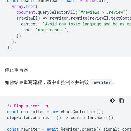
const
rewrittenReviews
=
await
Promise
.
all
(
Array
.
from
(
document
.
querySelectorAll
(
"#reviews > .review"
),
(
reviewEl
)
=
>
rewriter
.
rewrite
(
reviewEl
.
textCont
context
:
"Avoid any toxic language and be as c
tone
:
"more-casual"
,
})
),
);
停止重写器
如需结束重写流程，请中止控制器并销毁
rewriter
。
// Stop a rewriter
const
controller
=
new
AbortController
();
stopButton
.
onclick
=
()
=
>
controller
.
abort
();
const
rewriter
=
await
Rewriter
.
create
({
signal
:
con