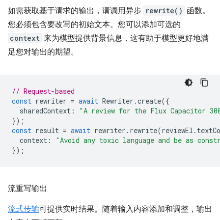
如需获取基于请求的输出，请调用异步
rewrite()
函数。
您必须包含要改写的初始文本。您可以添加可选的
context
来为模型提供背景信息，这有助于模型更好地满
足您对输出的期望。
// Request-based
const
rewriter
=
await
Rewriter
.
create
({
sharedContext
:
"A review for the Flux Capacitor 30
});
const
result
=
await
rewriter
.
rewrite
(
reviewEl
.
textC
context
:
"Avoid any toxic language and be as const
});
流重写输出
流式传输
可提供实时结果。随着输入内容添加和调整，输出