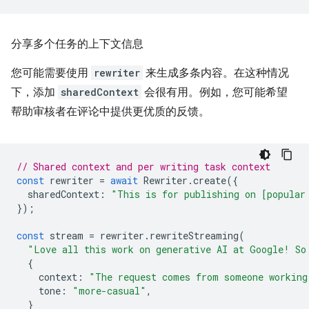
分享多个任务的上下文信息
您可能需要使用
rewriter
来生成多条内容。在这种情况
下，添加
sharedContext
会很有用。例如，您可能希望
帮助审核者在评论中提供更优质的反馈。
// Shared context and per writing task context
const
rewriter
=
await
Rewriter
.
create
({
sharedContext
:
"This is for publishing on [popular
});
const
stream
=
rewriter
.
rewriteStreaming
(
"Love all this work on generative AI at Google! So
{
context
:
"The request comes from someone working
tone
:
"more-casual"
,
}