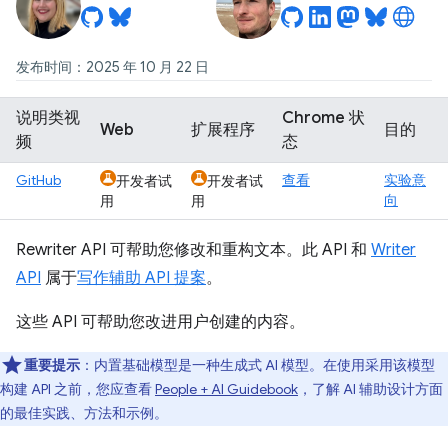
发布时间：2025 年 10 月 22 日
说明类视
Chrome 状
Web
扩展程序
目的
频
态
GitHub
查看
实验意
开发者试
开发者试
向
用
用
Rewriter API 可帮助您修改和重构文本。此 API 和
Writer
API
属于
写作辅助 API 提案
。
这些 API 可帮助您改进用户创建的内容。
重要提示
：内置基础模型是一种生成式 AI 模型。在使用采用该模型
构建 API 之前，您应查看
People + AI Guidebook
，了解 AI 辅助设计方面
的最佳实践、方法和示例。