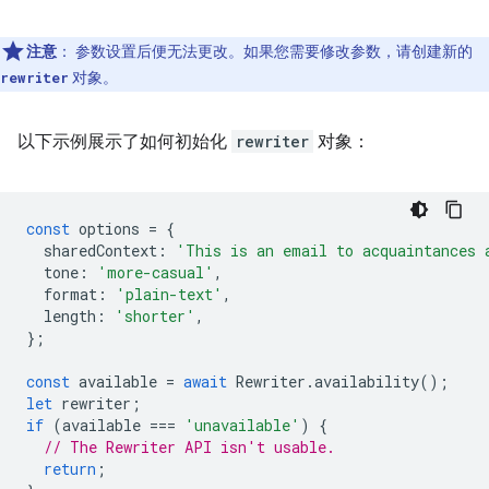
注意
：
参数设置后便无法更改。如果您需要修改参数，请创建新的
对象。
rewriter
以下示例展示了如何初始化
rewriter
对象：
const
options
=
{
sharedContext
:
'This is an email to acquaintances 
tone
:
'more-casual'
,
format
:
'plain-text'
,
length
:
'shorter'
,
};
const
available
=
await
Rewriter
.
availability
();
let
rewriter
;
if
(
available
===
'unavailable'
)
{
// The Rewriter API isn't usable.
return
;