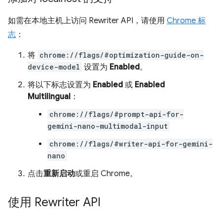
如需在本地主机上访问 Rewriter API，请使用
Chrome 标
志
：
将
chrome://flags/#optimization-guide-on-
device-model
设置为
Enabled
。
将以下标志设置为
Enabled
或
Enabled
Multilingual
：
chrome://flags/#prompt-api-for-
gemini-nano-multimodal-input
chrome://flags/#writer-api-for-gemini-
nano
点击
重新启动
或重启 Chrome。
使用 Rewriter API