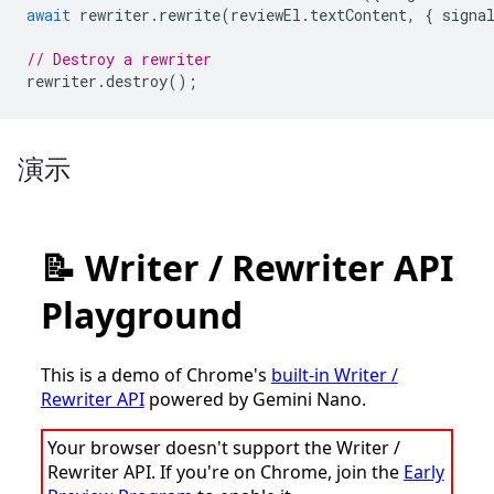
await
rewriter
.
rewrite
(
reviewEl
.
textContent
,
{
signa
// Destroy a rewriter
rewriter
.
destroy
();
演示