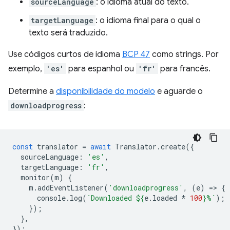
sourceLanguage
: o idioma atual do texto.
targetLanguage
: o idioma final para o qual o
texto será traduzido.
Use códigos curtos de idioma
BCP 47
como strings. Por
exemplo,
'es'
para espanhol ou
'fr'
para francês.
Determine a
disponibilidade do modelo
e aguarde o
downloadprogress
:
const
translator
=
await
Translator
.
create
({
sourceLanguage
:
'es'
,
targetLanguage
:
'fr'
,
monitor
(
m
)
{
m
.
addEventListener
(
'downloadprogress'
,
(
e
)
=
>
{
console
.
log
(
`Downloaded 
${
e
.
loaded
*
100
}
%`
);
});
},
});