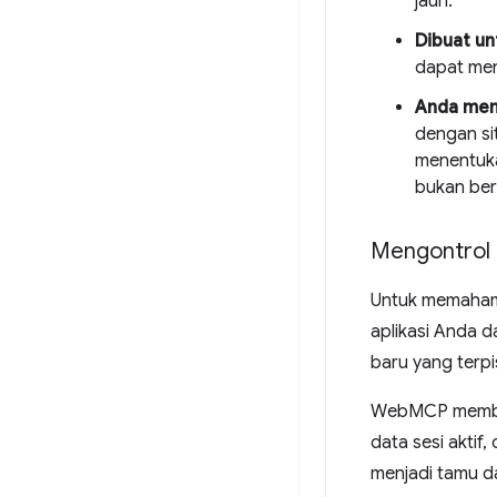
jauh.
Dibuat un
dapat men
Anda memi
dengan si
menentuka
bukan ber
Mengontrol 
Untuk memahami
aplikasi Anda d
baru yang terpi
WebMCP memban
data sesi aktif
menjadi tamu d