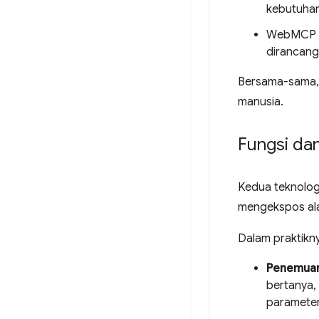
kebutuhan
WebMCP ha
dirancang
Bersama-sama, 
manusia.
Fungsi dan
Kedua teknologi
mengekspos ala
Dalam praktikny
Penemuan 
bertanya,
parameter