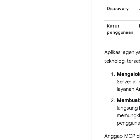
Discovery
Kasus
penggunaan
Aplikasi agen
teknologi terse
Mengelola
Server ini
layanan An
Membuat 
langsung 
memungkin
pengguna
Anggap MCP da