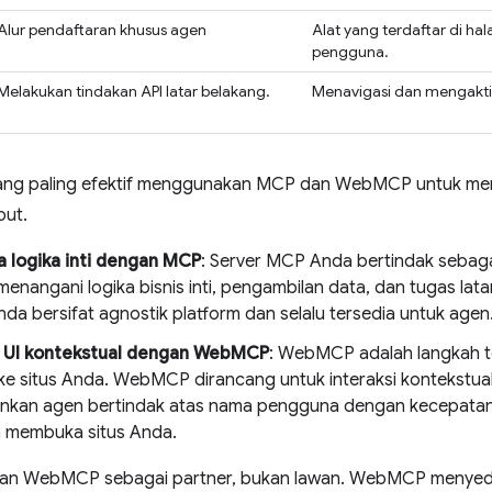
Alur pendaftaran khusus agen
Alat yang terdaftar di h
pengguna.
Melakukan tindakan API latar belakang.
Menavigasi dan mengaktif
 yang paling efektif menggunakan MCP dan WebMCP untuk m
but.
 logika inti dengan MCP
: Server MCP Anda bertindak sebagai
 menangani logika bisnis inti, pengambilan data, dan tugas lat
da bersifat agnostik platform dan selalu tersedia untuk agen
UI kontekstual dengan WebMCP
: WebMCP adalah langkah te
ke situs Anda. WebMCP dirancang untuk interaksi kontekstua
kan agen bertindak atas nama pengguna dengan kecepatan
 membuka situs Anda.
n WebMCP sebagai partner, bukan lawan. WebMCP menyedia