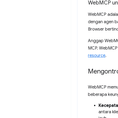
Web
MCP un
WebMCP adalah 
dengan agen ba
Browser bertin
Anggap WebMCP 
MCP. WebMCP di
resource
.
Mengontro
WebMCP memungk
beberapa keun
Kecepata
antara kli