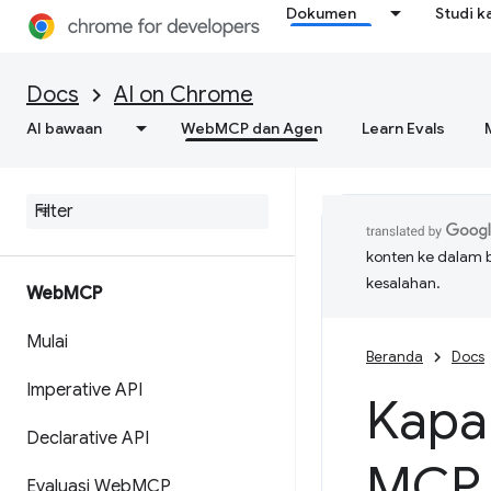
Dokumen
Studi k
Docs
AI on Chrome
AI bawaan
WebMCP dan Agen
Learn Evals
konten ke dalam 
kesalahan.
Web
MCP
Mulai
Beranda
Docs
Imperative API
Kapa
Declarative API
MCP
Evaluasi Web
MCP