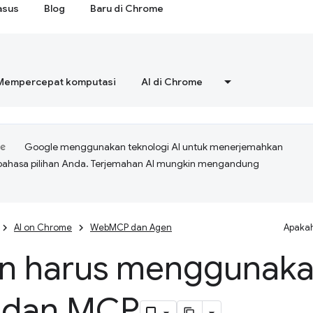
asus
Blog
Baru di Chrome
Mempercepat komputasi
AI di Chrome
Google menggunakan teknologi AI untuk menerjemahkan
bahasa pilihan Anda. Terjemahan AI mungkin mengandung
AI on Chrome
WebMCP dan Agen
Apakah
n harus menggunak
 dan MCP