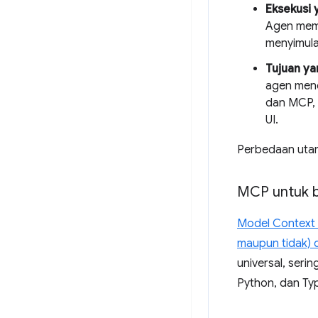
Eksekusi 
Agen meman
menyimula
Tujuan ya
agen men
dan MCP, 
UI.
Perbedaan utam
MCP untuk 
Model Context 
maupun tidak) d
universal, ser
Python, dan Typ