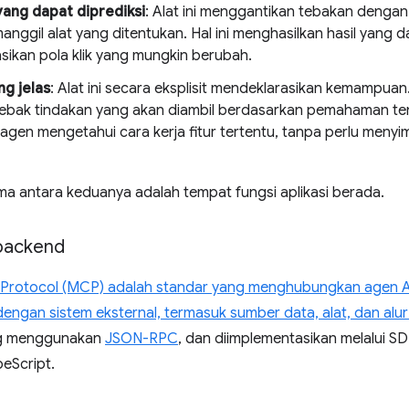
yang dapat diprediksi
: Alat ini menggantikan tebakan dengan 
ggil alat yang ditentukan. Hal ini menghasilkan hasil yang dap
sikan pola klik yang mungkin berubah.
ng jelas
: Alat ini secara eksplisit mendeklarasikan kemamp
ebak tindakan yang akan diambil berdasarkan pemahaman t
agen mengetahui cara kerja fitur tertentu, tanpa perlu menyi
a antara keduanya adalah tempat fungsi aplikasi berada.
backend
Protocol (MCP) adalah standar yang menghubungkan agen AI
engan sistem eksternal, termasuk sumber data, alat, dan alur 
ing menggunakan
JSON-RPC
, dan diimplementasikan melalui SD
eScript.