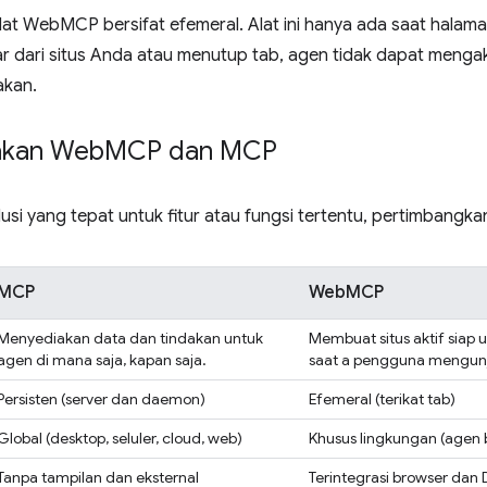
lat WebMCP bersifat efemeral. Alat ini hanya ada saat halam
r dari situs Anda atau menutup tab, agen tidak dapat menga
akan.
kan Web
MCP dan MCP
lusi yang tepat untuk fitur atau fungsi tertentu, pertimbangk
MCP
WebMCP
Menyediakan data dan tindakan untuk
Membuat situs aktif siap 
agen di mana saja, kapan saja.
saat a pengguna mengunju
Persisten (server dan daemon)
Efemeral (terikat tab)
Global (desktop, seluler, cloud, web)
Khusus lingkungan (agen 
Tanpa tampilan dan eksternal
Terintegrasi browser da