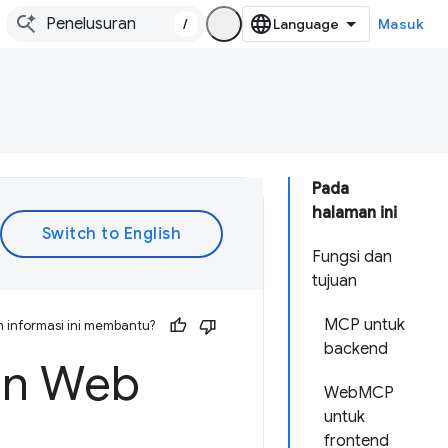
/
Masuk
Pada
halaman ini
Fungsi dan
tujuan
MCP untuk
 informasi ini membantu?
backend
an Web
WebMCP
untuk
frontend