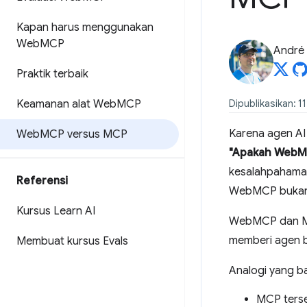
Kapan harus menggunakan
Web
MCP
André 
Praktik terbaik
Keamanan alat Web
MCP
Dipublikasikan: 1
Karena agen AI
Web
MCP versus MCP
"Apakah WebMC
kesalahpahama
Referensi
WebMCP bukan 
Kursus Learn AI
WebMCP dan MC
memberi agen b
Membuat kursus Evals
Analogi yang b
MCP terse