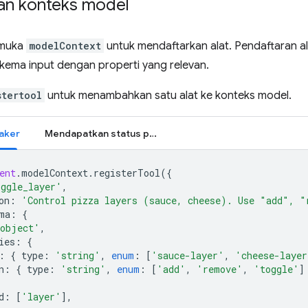
n konteks model
rmuka
modelContext
untuk mendaftarkan alat. Pendaftaran a
skema input dengan properti yang relevan.
stertool
untuk menambahkan satu alat ke konteks model.
aker
Mendapatkan status pesanan
ent
.
modelContext
.
registerTool
({
oggle_layer'
,
on
:
'Control pizza layers (sauce, cheese). Use "add", "
ma
:
{
object'
,
ies
:
{
:
{
type
:
'string'
,
enum
:
[
'sauce-layer'
,
'cheese-layer
n
:
{
type
:
'string'
,
enum
:
[
'add'
,
'remove'
,
'toggle'
]
d
:
[
'layer'
],