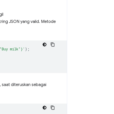
il
ring JSON yang valid. Metode
"Buy milk"}'
);
, saat diteruskan sebagai