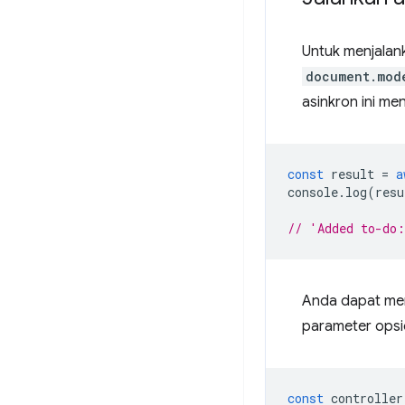
Untuk menjalan
document.mod
asinkron ini men
const
result
=
a
console
.
log
(
resu
// 'Added to-do
Anda dapat mem
parameter opsi
const
controller