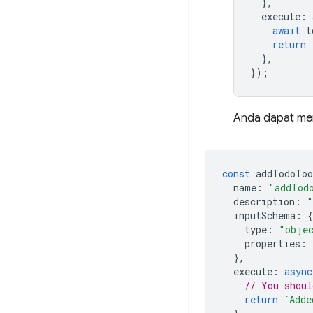
},
execute
:
await
t
return
},
});
Anda dapat me
const
addTodoToo
name
:
"addTod
description
:
"
inputSchema
:
{
type
:
"obje
properties
:
},
execute
:
async
// You shoul
return
`Adde