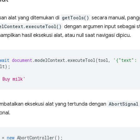
kan alat yang ditemukan di
getTools()
secara manual, pangg
elContext.executeTool()
dengan argumen input sebagai st
ampilkan hasil eksekusi alat, atau null saat navigasi dipicu.
wait
document
.
modelContext
.
executeTool
(
tool
,
'{"text": 
lt
);
: Buy milk'
batalkan eksekusi alat yang tertunda dengan
AbortSignal
onal.
=
new
AbortController
();