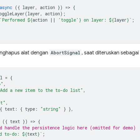
async
({
layer
,
action
})
=
>
{
oggleLayer
(
layer
,
action
);
`Performed 
${
action
||
'toggle'
}
 on layer: 
${
layer
}
`
;
nghapus alat dengan
AbortSignal
, saat diteruskan sebagai
l
=
{
o"
,
Add a new item to the to-do list"
,
ct"
,
{
text
:
{
type
:
"string"
}
},
({
text
})
=
>
{
d handle the persistence logic here (omitted for demo)
d to-do: 
${
text
}
`
;