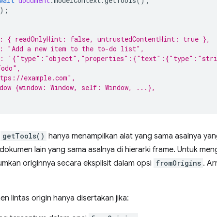
wait
document
.
modelContext
.
getTools
();
);
: { readOnlyHint: false, untrustedContentHint: true },
: "Add a new item to the to-do list",
a: '{"type":"object","properties":{"text":{"type":"str
Todo",
ttps://example.com",
dow {window: Window, self: Window, ...},
,
getTools()
hanya menampilkan alat yang sama asalnya yan
dokumen lain yang sama asalnya di hierarki frame. Untuk menga
mkan originnya secara eksplisit dalam opsi
fromOrigins
. A
n lintas origin hanya disertakan jika: