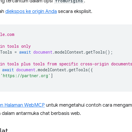
ing tercantum dalam opsi
fromOrigins
.
lah
diekspos ke origin Anda
secara eksplisit.
ple.com
in tools only
Tools
=
await
document
.
modelContext
.
getTools
();
in tools plus tools from specific cross-origin document
await
document
.
modelContext
.
getTools
({
[
'https://partner.org'
]
en Halaman WebMCP
untuk mengetahui contoh cara mengambil
 dalam antarmuka chat berbasis web.
lat