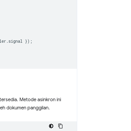
ler
.
signal
});
ersedia. Metode asinkron ini
oleh dokumen panggilan.