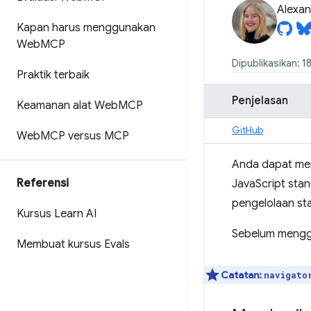
Alexan
Kapan harus menggunakan
Web
MCP
Dipublikasikan: 18
Praktik terbaik
Penjelasan
Keamanan alat Web
MCP
GitHub
Web
MCP versus MCP
Anda dapat men
Referensi
JavaScript stan
pengelolaan sta
Kursus Learn AI
Sebelum menggu
Membuat kursus Evals
Catatan:
navigato