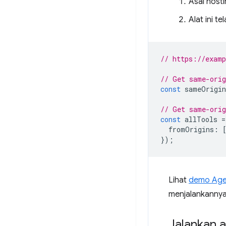
Asal host
Alat ini te
// https://exam
// Get same-orig
const
sameOrigin
// Get same-orig
const
allTools
=
fromOrigins
:
});
Lihat
demo Ag
menjalankannya
Jalankan a