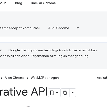
asus
Blog
Baru di Chrome
Mempercepat komputasi
AI di Chrome
Google menggunakan teknologi AI untuk menerjemahkan
bahasa pilihan Anda. Terjemahan AI mungkin mengandung
AI on Chrome
WebMCP dan Agen
Apakah
ative API