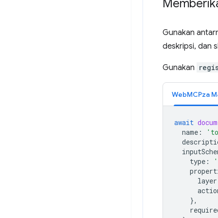
Memberika
Gunakan anta
deskripsi, dan 
Gunakan
regi
WebMCPza M
await
docum
name
:
't
descripti
inputSche
type
:
'
propert
layer
actio
},
require