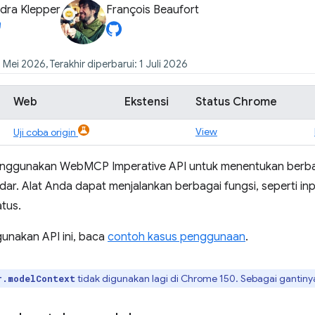
dra Klepper
François Beaufort
 Mei 2026, Terakhir diperbarui: 1 Juli 2026
Web
Ekstensi
Status Chrome
View
Uji coba origin
ggunakan WebMCP Imperative API untuk menentukan berbaga
dar. Alat Anda dapat menjalankan berbagai fungsi, seperti input
tus.
nakan API ini, baca
contoh kasus penggunaan
.
tidak digunakan lagi di Chrome 150. Sebagai gantin
r.modelContext