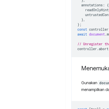
},
annotations
:
{
readOnlyHint
untrustedCon
},
};
const
controller
await
document
.
m
// Unregister th
controller
.
abort
Menemuka
Gunakan
docu
menampilkan da