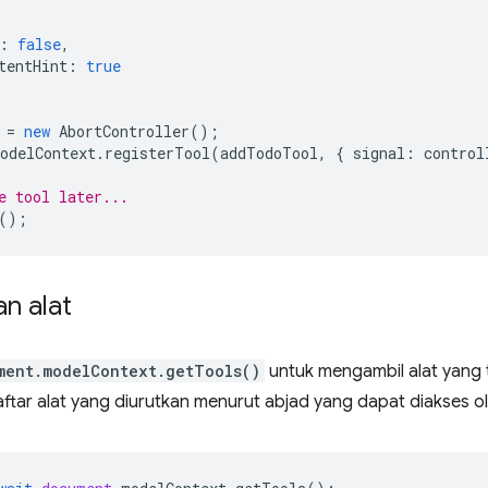
:
false
,
tentHint
:
true
=
new
AbortController
();
odelContext
.
registerTool
(
addTodoTool
,
{
signal
:
control
e tool later...
();
n alat
ment.modelContext.getTools()
untuk mengambil alat yang t
ftar alat yang diurutkan menurut abjad yang dapat diakses 