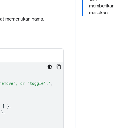
memberikan
masukan
lat memerlukan nama,
remove", or "toggle".'
,
'
]
},
},