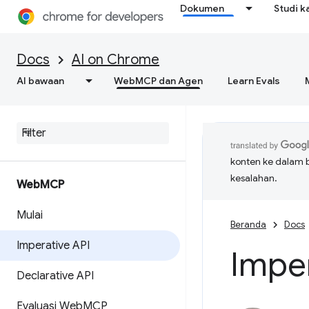
Dokumen
Studi k
Docs
AI on Chrome
AI bawaan
WebMCP dan Agen
Learn Evals
konten ke dalam 
kesalahan.
Web
MCP
Mulai
Beranda
Docs
Imperative API
Imper
Declarative API
Evaluasi Web
MCP