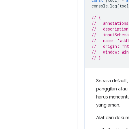
const
[
tool
]
=
a
console
.
log
(
tool
// {
//   annotations
//   description
//   inputSchem
//   name: "add
//   origin: "h
//   window: Win
// }
Secara default
panggilan atau 
harus mencantu
yang aman.
Alat dari dokume