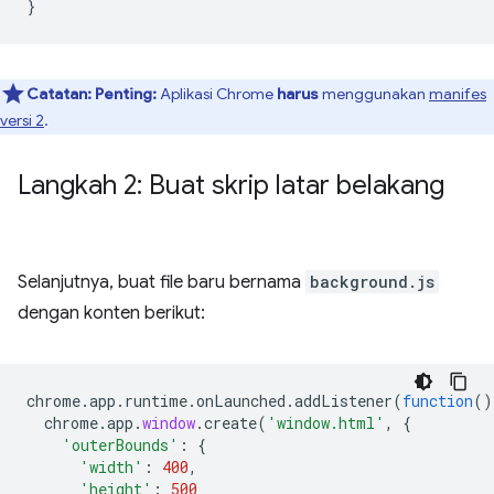
}
Catatan:
Penting:
Aplikasi Chrome
harus
menggunakan
manifes
versi 2
.
Langkah 2: Buat skrip latar belakang
Selanjutnya, buat file baru bernama
background.js
dengan konten berikut:
chrome
.
app
.
runtime
.
onLaunched
.
addListener
(
function
()
chrome
.
app
.
window
.
create
(
'window.html'
,
{
'outerBounds'
:
{
'width'
:
400
,
'height'
:
500