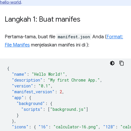
hello-world
.
Langkah 1: Buat manifes
Pertama-tama, buat file
manifest.json
Anda (
Format:
File Manifes
menjelaskan manifes ini di ):
{
"name"
:
"Hello World!"
,
"description"
:
"My first Chrome App."
,
"version"
:
"0.1"
,
"manifest_version"
:
2
,
"app"
:
{
"background"
:
{
"scripts"
:
[
"background.js"
]
}
},
"icons"
:
{
"16"
:
"calculator-16.png"
,
"128"
:
"cal