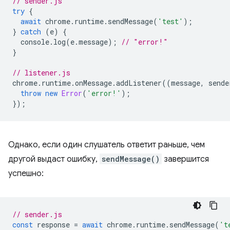
// sender.js
try
{
await
chrome
.
runtime
.
sendMessage
(
'test'
);
}
catch
(
e
)
{
console
.
log
(
e
.
message
);
// "error!"
}
// listener.js
chrome
.
runtime
.
onMessage
.
addListener
((
message
,
sende
throw
new
Error
(
'error!'
);
});
Однако, если один слушатель ответит раньше, чем
другой выдаст ошибку,
sendMessage()
завершится
успешно:
// sender.js
const
response
=
await
chrome
.
runtime
.
sendMessage
(
't