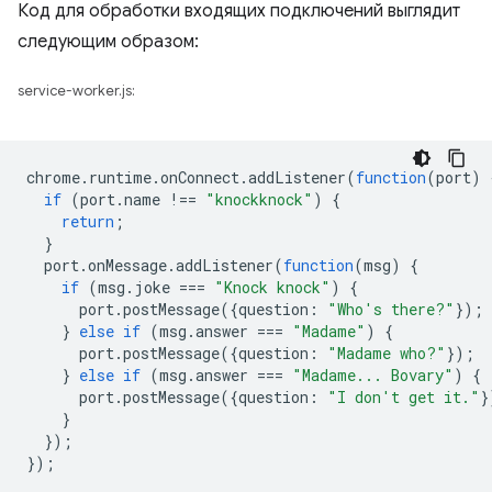
Код для обработки входящих подключений выглядит
следующим образом:
service-worker.js:
chrome
.
runtime
.
onConnect
.
addListener
(
function
(
port
)
if
(
port
.
name
!==
"knockknock"
)
{
return
;
}
port
.
onMessage
.
addListener
(
function
(
msg
)
{
if
(
msg
.
joke
===
"Knock knock"
)
{
port
.
postMessage
({
question
:
"Who's there?"
});
}
else
if
(
msg
.
answer
===
"Madame"
)
{
port
.
postMessage
({
question
:
"Madame who?"
});
}
else
if
(
msg
.
answer
===
"Madame... Bovary"
)
{
port
.
postMessage
({
question
:
"I don't get it."
}
}
});
});