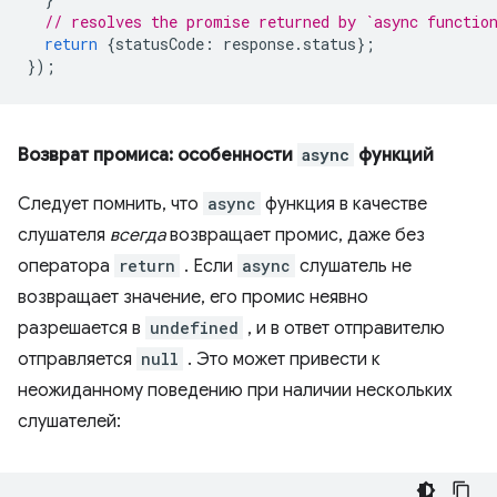
// resolves the promise returned by `async functio
return
{
statusCode
:
response
.
status
};
});
Возврат промиса: особенности
async
функций
Следует помнить, что
async
функция в качестве
слушателя
всегда
возвращает промис, даже без
оператора
return
. Если
async
слушатель не
возвращает значение, его промис неявно
разрешается в
undefined
, и в ответ отправителю
отправляется
null
. Это может привести к
неожиданному поведению при наличии нескольких
слушателей: