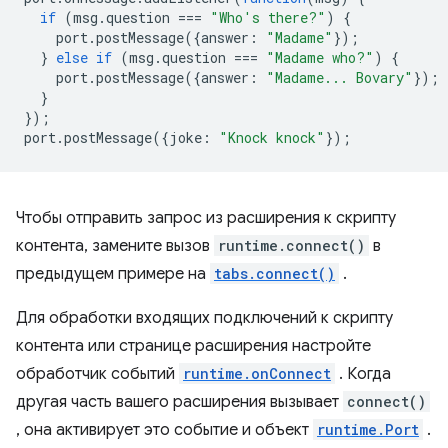
if
(
msg
.
question
===
"Who's there?"
)
{
port
.
postMessage
({
answer
:
"Madame"
});
}
else
if
(
msg
.
question
===
"Madame who?"
)
{
port
.
postMessage
({
answer
:
"Madame... Bovary"
});
}
});
port
.
postMessage
({
joke
:
"Knock knock"
});
Чтобы отправить запрос из расширения к скрипту
контента, замените вызов
runtime.connect()
в
предыдущем примере на
tabs.connect()
.
Для обработки входящих подключений к скрипту
контента или странице расширения настройте
обработчик событий
runtime.onConnect
. Когда
другая часть вашего расширения вызывает
connect()
, она активирует это событие и объект
runtime.Port
.