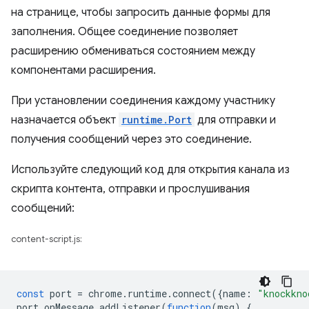
на странице, чтобы запросить данные формы для
заполнения. Общее соединение позволяет
расширению обмениваться состоянием между
компонентами расширения.
При установлении соединения каждому участнику
назначается объект
runtime.Port
для отправки и
получения сообщений через это соединение.
Используйте следующий код для открытия канала из
скрипта контента, отправки и прослушивания
сообщений:
content-script.js:
const
port
=
chrome
.
runtime
.
connect
({
name
:
"knockkno
port
.
onMessage
.
addListener
(
function
(
msg
)
{