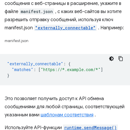
сообщения с веб-страницы в расширение, укажите в
файле
manifest.json
, с каких веб-сайтов вы хотите
разрешить отправку сообщений, используя ключ
manifest.json
"externally_connectable"
. Например:
manifest.json
"externally_connectable"
:
{
"matches"
:
[
"https://*.example.com/*"
]
}
Это позволяет получить доступ к API обмена
сообщениями для любой страницы, соответствующей
указанным вами
шаблонам соответствия
.
Используйте API-функции
runtime.sendMessage()