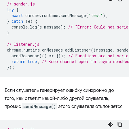
// sender.js
try
{
await
chrome
.
runtime
.
sendMessage
(
'test'
);
}
catch
(
e
)
{
console
.
log
(
e
.
message
);
// "Error: Could not seria
}
// listener.js
chrome
.
runtime
.
onMessage
.
addListener
((
message
,
sende
sendResponse
(()
=
>
{});
// Functions are not seria
return
true
;
// Keep channel open for async sendRe
});
Если слушатель генерирует ошибку синхронно до
того, как ответит какой-либо другой слушатель,
промис
sendMessage()
этого слушателя отклоняется: