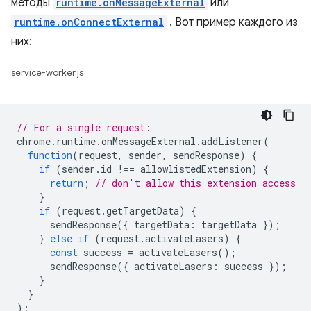
методы
runtime.onMessageExternal
или
runtime.onConnectExternal
. Вот пример каждого из
них:
service-worker.js
// For a single request:
chrome
.
runtime
.
onMessageExternal
.
addListener
(
function
(
request
,
sender
,
sendResponse
)
{
if
(
sender
.
id
!==
allowlistedExtension
)
{
return
;
// don't allow this extension access
}
if
(
request
.
getTargetData
)
{
sendResponse
({
targetData
:
targetData
});
}
else
if
(
request
.
activateLasers
)
{
const
success
=
activateLasers
();
sendResponse
({
activateLasers
:
success
});
}
}
);