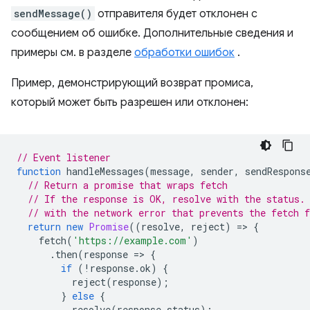
sendMessage()
отправителя будет отклонен с
сообщением об ошибке. Дополнительные сведения и
примеры см. в разделе
обработки ошибок
.
Пример, демонстрирующий возврат промиса,
который может быть разрешен или отклонен:
// Event listener
function
handleMessages
(
message
,
sender
,
sendRespons
// Return a promise that wraps fetch
// If the response is OK, resolve with the status.
// with the network error that prevents the fetch 
return
new
Promise
((
resolve
,
reject
)
=
>
{
fetch
(
'https://example.com'
)
.
then
(
response
=
>
{
if
(
!
response
.
ok
)
{
reject
(
response
);
}
else
{
resolve
(
response
.
status
);