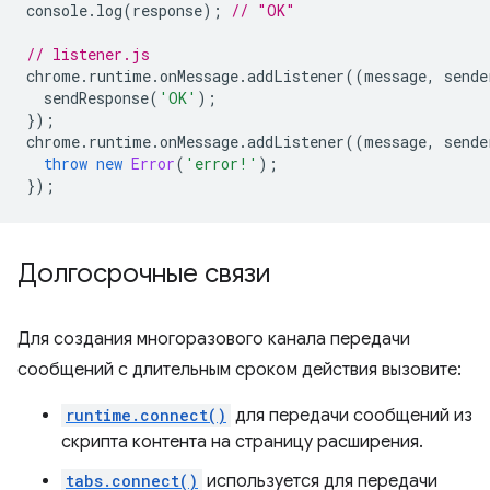
console
.
log
(
response
);
// "OK"
// listener.js
chrome
.
runtime
.
onMessage
.
addListener
((
message
,
sende
sendResponse
(
'OK'
);
});
chrome
.
runtime
.
onMessage
.
addListener
((
message
,
sende
throw
new
Error
(
'error!'
);
});
Долгосрочные связи
Для создания многоразового канала передачи
сообщений с длительным сроком действия вызовите:
runtime.connect()
для передачи сообщений из
скрипта контента на страницу расширения.
tabs.connect()
используется для передачи