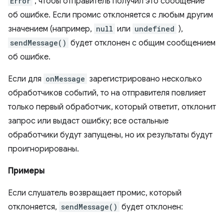
Error
, чтобы отправитель получил это сообщение
об ошибке. Если промис отклоняется с любым другим
значением (например,
null
или
undefined
),
sendMessage()
будет отклонен с общим сообщением
об ошибке.
Если для
onMessage
зарегистрировано несколько
обработчиков событий, то на отправителя повлияет
только первый обработчик, который ответит, отклонит
запрос или выдаст ошибку; все остальные
обработчики будут запущены, но их результаты будут
проигнорированы.
Примеры
Если слушатель возвращает промис, который
отклоняется,
sendMessage()
будет отклонен: