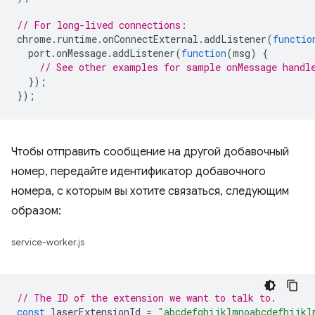
// For long-lived connections:
chrome
.
runtime
.
onConnectExternal
.
addListener
(
functio
port
.
onMessage
.
addListener
(
function
(
msg
)
{
// See other examples for sample onMessage handl
});
});
Чтобы отправить сообщение на другой добавочный
номер, передайте идентификатор добавочного
номера, с которым вы хотите связаться, следующим
образом:
service-worker.js
// The ID of the extension we want to talk to.
const
laserExtensionId
=
"abcdefghijklmnoabcdefhijkl