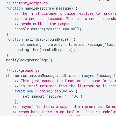
// content_script.js
function
handleResponse
(
message
)
{
// The first listener promise resolves to `undef
// listener can respond. When a listener respond
// sends null as the response.
console
.
assert
(
message
===
null
);
}
function
notifyBackgroundPage
()
{
const
sending
=
chrome
.
runtime
.
sendMessage
(
'test
sending
.
then
(
handleResponse
);
}
notifyBackgroundPage
();
// background.js
chrome
.
runtime
.
onMessage
.
addListener
(
async
(
message
)
// This just causes the function to pause for a 
// is *not* returned from the listener so it doe
await
new
Promise
(
resolve
=
>
{
setTimeout
(
resolve
,
1
,
'OK'
);
});
// `async` functions always return promises. So o
// reach here there is an implicit `return undefi