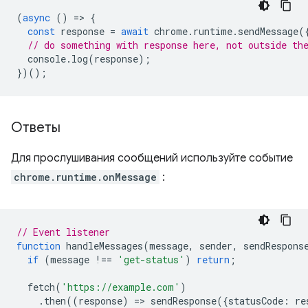
(
async
()
=
>
{
const
response
=
await
chrome
.
runtime
.
sendMessage
(
// do something with response here, not outside th
console
.
log
(
response
);
})();
Ответы
Для прослушивания сообщений используйте событие
chrome.runtime.onMessage
:
// Event listener
function
handleMessages
(
message
,
sender
,
sendRespons
if
(
message
!==
'get-status'
)
return
;
fetch
(
'https://example.com'
)
.
then
((
response
)
=
>
sendResponse
({
statusCode
:
re