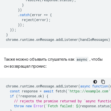
}
})
.
catch
(
error
=
>
{
reject
(
error
);
});
});
}
chrome
.
runtime
.
onMessage
.
addListener
(
handleMessages
)
Также можно объявить слушатель как
async
, чтобы
он возвращал промис:
chrome
.
runtime
.
onMessage
.
addListener
(
async
function
(
const
response
=
await
fetch
(
'https://example.com'
if
(
!
response
.
ok
)
{
// rejects the promise returned by `async functi
throw
new
Error
(
`Fetch failed: 
${
response
.
status
}