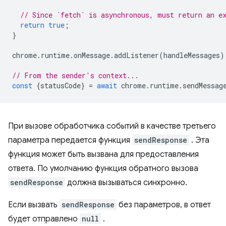
// Since `fetch` is asynchronous, must return an e
return
true
;
}
chrome
.
runtime
.
onMessage
.
addListener
(
handleMessages
)
// From the sender's context...
const
{
statusCode
}
=
await
chrome
.
runtime
.
sendMessag
При вызове обработчика событий в качестве третьего
параметра передается функция
sendResponse
. Эта
функция может быть вызвана для предоставления
ответа. По умолчанию функция обратного вызова
sendResponse
должна вызываться синхронно.
Если вызвать
sendResponse
без параметров, в ответ
будет отправлено
null
.