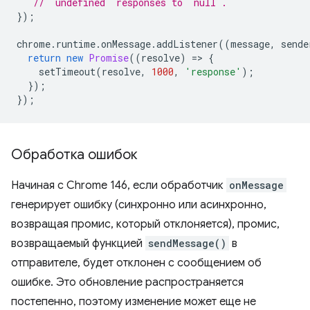
// `undefined` responses to `null`.
});
chrome
.
runtime
.
onMessage
.
addListener
((
message
,
sende
return
new
Promise
((
resolve
)
=
>
{
setTimeout
(
resolve
,
1000
,
'response'
);
});
});
Обработка ошибок
Начиная с Chrome 146, если обработчик
onMessage
генерирует ошибку (синхронно или асинхронно,
возвращая промис, который отклоняется), промис,
возвращаемый функцией
sendMessage()
в
отправителе, будет отклонен с сообщением об
ошибке. Это обновление распространяется
постепенно, поэтому изменение может еще не