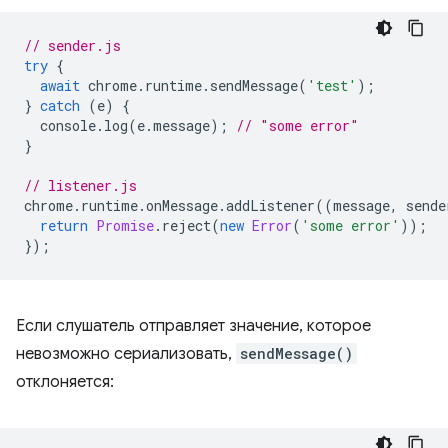
// sender.js
try
{
await
chrome
.
runtime
.
sendMessage
(
'test'
);
}
catch
(
e
)
{
console
.
log
(
e
.
message
);
// "some error"
}
// listener.js
chrome
.
runtime
.
onMessage
.
addListener
((
message
,
sende
return
Promise
.
reject
(
new
Error
(
'some error'
));
});
Если слушатель отправляет значение, которое
невозможно сериализовать,
sendMessage()
отклоняется: