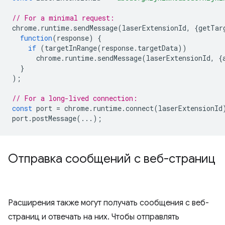
// For a minimal request:
chrome
.
runtime
.
sendMessage
(
laserExtensionId
,
{
getTar
function
(
response
)
{
if
(
targetInRange
(
response
.
targetData
))
chrome
.
runtime
.
sendMessage
(
laserExtensionId
,
{
}
);
// For a long-lived connection:
const
port
=
chrome
.
runtime
.
connect
(
laserExtensionId
port
.
postMessage
(...);
Отправка сообщений с веб-страниц
Расширения также могут получать сообщения с веб-
страниц и отвечать на них. Чтобы отправлять