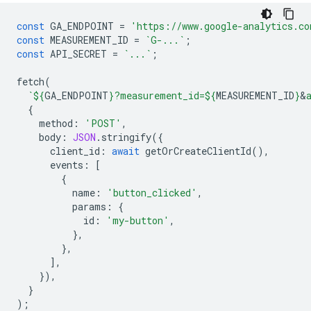
const
GA_ENDPOINT
=
'https://www.google-analytics.co
const
MEASUREMENT_ID
=
`G-...`
;
const
API_SECRET
=
`...`
;
fetch
(
`
${
GA_ENDPOINT
}
?measurement_id=
${
MEASUREMENT_ID
}
&
{
method
:
'POST'
,
body
:
JSON
.
stringify
({
client_id
:
await
getOrCreateClientId
(),
events
:
[
{
name
:
'button_clicked'
,
params
:
{
id
:
'my-button'
,
},
},
],
}),
}
);