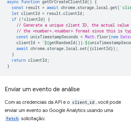
async
function
getOrCreateClientId
()
{
const
result
=
await
chrome
.
storage
.
local
.
get
(
'cli
let
clientId
=
result
.
clientId
;
if
(
!
clientId
)
{
// Generate a unique client ID, the actual value
// the <number>.<number> format since this is ty
const
unixTimestampSeconds
=
Math
.
floor
(
new
Date
clientId
=
`
${
getRandomId
()
}
.
${
unixTimestampSeco
await
chrome
.
storage
.
local
.
set
({
clientId
});
}
return
clientId
;
}
Enviar um evento de análise
Com as credenciais da API e o
client_id
, você pode
enviar um evento ao Google Analytics usando uma
fetch
solicitação: