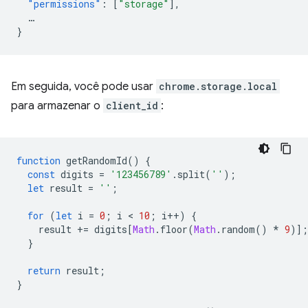
"permissions"
:
[
"storage"
],
…
}
Em seguida, você pode usar
chrome.storage.local
para armazenar o
client_id
:
function
getRandomId
()
{
const
digits
=
'123456789'
.
split
(
''
);
let
result
=
''
;
for
(
let
i
=
0
;
i
 < 
10
;
i
++
)
{
result
+=
digits
[
Math
.
floor
(
Math
.
random
()
*
9
)];
}
return
result
;
}