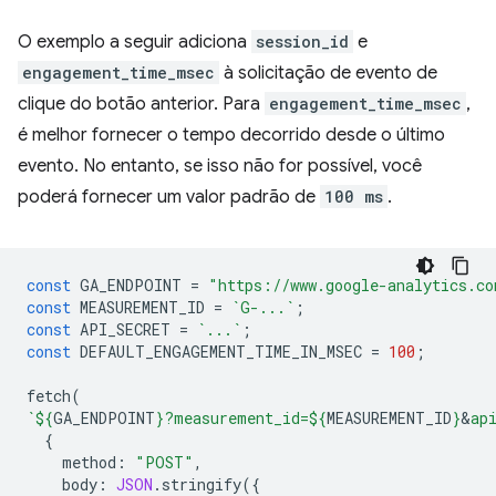
O exemplo a seguir adiciona
session_id
e
engagement_time_msec
à solicitação de evento de
clique do botão anterior. Para
engagement_time_msec
,
é melhor fornecer o tempo decorrido desde o último
evento. No entanto, se isso não for possível, você
poderá fornecer um valor padrão de
100 ms
.
const
GA_ENDPOINT
=
"https://www.google-analytics.co
const
MEASUREMENT_ID
=
`G-...`
;
const
API_SECRET
=
`...`
;
const
DEFAULT_ENGAGEMENT_TIME_IN_MSEC
=
100
;
fetch
(
`
${
GA_ENDPOINT
}
?measurement_id=
${
MEASUREMENT_ID
}
&
ap
{
method
:
"POST"
,
body
:
JSON
.
stringify
({