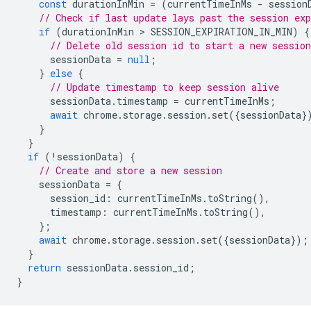
const
durationInMin
=
(
currentTimeInMs
-
session
// Check if last update lays past the session exp
if
(
durationInMin
 > 
SESSION_EXPIRATION_IN_MIN
)
{
// Delete old session id to start a new session
sessionData
=
null
;
}
else
{
// Update timestamp to keep session alive
sessionData
.
timestamp
=
currentTimeInMs
;
await
chrome
.
storage
.
session
.
set
({
sessionData
}
}
}
if
(
!
sessionData
)
{
// Create and store a new session
sessionData
=
{
session_id
:
currentTimeInMs
.
toString
(),
timestamp
:
currentTimeInMs
.
toString
(),
};
await
chrome
.
storage
.
session
.
set
({
sessionData
});
}
return
sessionData
.
session_id
;
}