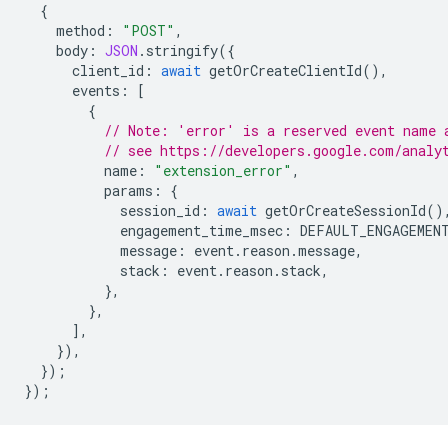
{
method
:
"POST"
,
body
:
JSON
.
stringify
({
client_id
:
await
getOrCreateClientId
(),
events
:
[
{
// Note: 'error' is a reserved event name 
// see https://developers.google.com/analy
name
:
"extension_error"
,
params
:
{
session_id
:
await
getOrCreateSessionId
()
engagement_time_msec
:
DEFAULT_ENGAGEMEN
message
:
event
.
reason
.
message
,
stack
:
event
.
reason
.
stack
,
},
},
],
}),
});
});