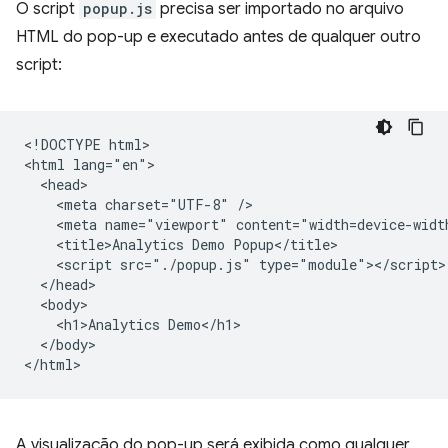
O script
popup.js
precisa ser importado no arquivo
HTML do pop-up e executado antes de qualquer outro
script:
<!DOCTYPE html>

<html lang="en">

  <head>

    <meta charset="UTF-8" />

    <meta name="viewport" content="width=device-width
    <title>Analytics Demo Popup</title>

    <script src="./popup.js" type="module"></script>

  </head>

  <body>

    <h1>Analytics Demo</h1>

  </body>

A visualização do pop-up será exibida como qualquer