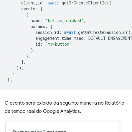
client_id
:
await
getOrCreateClientId
(),
events
:
[
{
name
:
"button_clicked"
,
params
:
{
session_id
:
await
getOrCreateSessionId
()
engagement_time_msec
:
DEFAULT_ENGAGEMEN
id
:
"my-button"
,
},
},
],
}),
}
);
O evento será exibido da seguinte maneira no Relatório
de tempo real do Google Analytics.