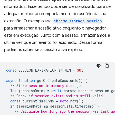
informados. Esse tempo pode ser personalizado para se
adequar melhor ao comportamento do usuário da sua
extensão. O exemplo usa
chrome.storage.session
para armazenar a sessão ativa enquanto o navegador
está em execução. Junto com a sessão, armazenamos a
última vez que um evento foi acionado. Dessa forma,
podemos saber se a sessão ativa expirou:
const
SESSION_EXPIRATION_IN_MIN
=
30
;
async
function
getOrCreateSessionId
()
{
// Store session in memory storage
let
{
sessionData
}
=
await
chrome
.
storage
.
session
.
g
// Check if session exists and is still valid
const
currentTimeInMs
=
Date
.
now
();
if
(
sessionData
 && 
sessionData
.
timestamp
)
{
// Calculate how long ago the session was last up