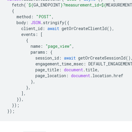
fetch
(
`
${
GA_ENDPOINT
}
?measurement_id=
${
MEASUREMEN
{
method
:
"POST"
,
body
:
JSON
.
stringify
({
client_id
:
await
getOrCreateClientId
(),
events
:
[
{
name
:
"page_view"
,
params
:
{
session_id
:
await
getOrCreateSessionId
()
engagement_time_msec
:
DEFAULT_ENGAGEMEN
page_title
:
document
.
title
,
page_location
:
document
.
location
.
href
},
},
],
}),
});
});