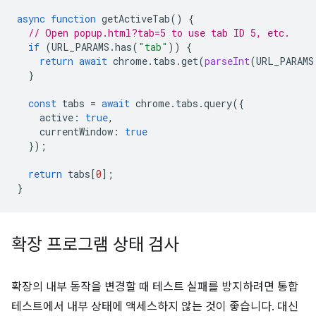
async
function
getActiveTab
()
{
// Open popup.html?tab=5 to use tab ID 5, etc.
if
(
URL_PARAMS
.
has
(
"tab"
))
{
return
await
chrome
.
tabs
.
get
(
parseInt
(
URL_PARAMS
}
const
tabs
=
await
chrome
.
tabs
.
query
({
active
:
true
,
currentWindow
:
true
});
return
tabs
[
0
];
}
확장 프로그램 상태 검사
확장의 내부 동작을 변경할 때 테스트 실패를 방지하려면 통합
테스트에서 내부 상태에 액세스하지 않는 것이 좋습니다. 대신