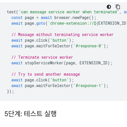
test
(
'can message service worker when terminated'
,
a
const
page
=
await
browser
.
newPage
();
await
page
.
goto
(
`chrome-extension://
${
EXTENSION_ID
// Message without terminating service worker
await
page
.
click
(
'button'
);
await
page
.
waitForSelector
(
'#response-0'
);
// Terminate service worker
await
stopServiceWorker
(
page
,
EXTENSION_ID
);
// Try to send another message
await
page
.
click
(
'button'
);
await
page
.
waitForSelector
(
'#response-1'
);
});
5단계: 테스트 실행