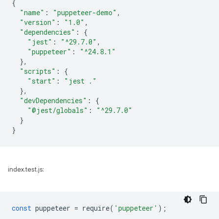
{
"name"
:
"puppeteer-demo"
,
"version"
:
"1.0"
,
"dependencies"
:
{
"jest"
:
"^29.7.0"
,
"puppeteer"
:
"^24.8.1"
},
"scripts"
:
{
"start"
:
"jest ."
},
"devDependencies"
:
{
"@jest/globals"
:
"^29.7.0"
}
}
index.test.js:
const
puppeteer
=
require
(
'puppeteer'
);