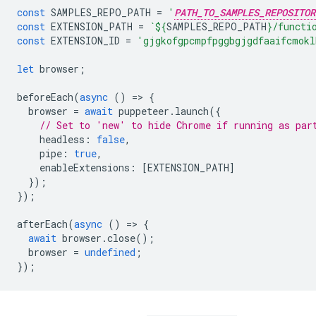
const
SAMPLES_REPO_PATH
=
'
PATH_TO_SAMPLES_REPOSITOR
const
EXTENSION_PATH
=
`
${
SAMPLES_REPO_PATH
}
/functi
const
EXTENSION_ID
=
'gjgkofgpcmpfpggbgjgdfaaifcmokl
let
browser
;
beforeEach
(
async
()
=
>
{
browser
=
await
puppeteer
.
launch
({
// Set to 'new' to hide Chrome if running as par
headless
:
false
,
pipe
:
true
,
enableExtensions
:
[
EXTENSION_PATH
]
});
});
afterEach
(
async
()
=
>
{
await
browser
.
close
();
browser
=
undefined
;
});