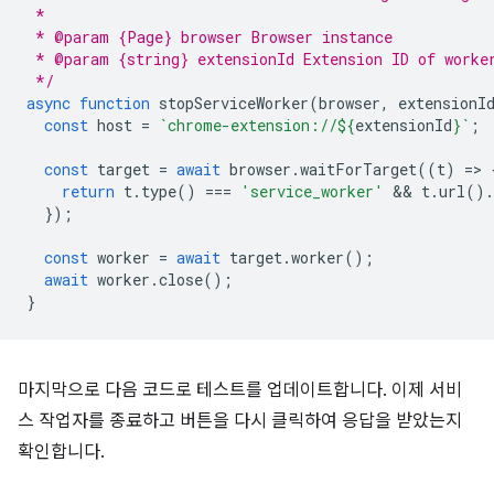
 *
 * @param {Page} browser Browser instance
 * @param {string} extensionId Extension ID of worke
 */
async
function
stopServiceWorker
(
browser
,
extensionI
const
host
=
`chrome-extension://
${
extensionId
}
`
;
const
target
=
await
browser
.
waitForTarget
((
t
)
=
>
return
t
.
type
()
===
'service_worker'
 && 
t
.
url
().
});
const
worker
=
await
target
.
worker
();
await
worker
.
close
();
}
마지막으로 다음 코드로 테스트를 업데이트합니다. 이제 서비
스 작업자를 종료하고 버튼을 다시 클릭하여 응답을 받았는지
확인합니다.