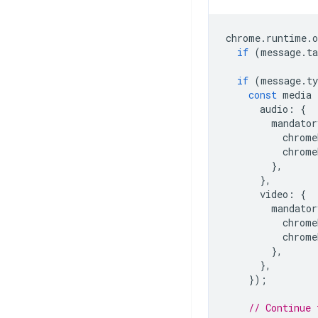
chrome
.
runtime
.
o
if
(
message
.
ta
if
(
message
.
ty
const
media
audio
:
{
mandator
chrome
chrome
},
},
video
:
{
mandator
chrome
chrome
},
},
});
// Continue 