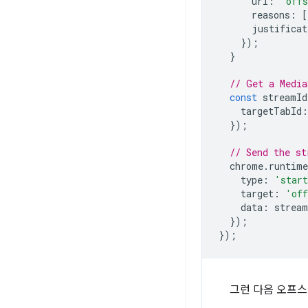
url
:
'offs
reasons
:
[
justificat
});
}
// Get a Media
const
streamId
targetTabId
:
});
// Send the st
chrome
.
runtime
type
:
'start
target
:
'off
data
:
stream
});
});
그런 다음 오프스