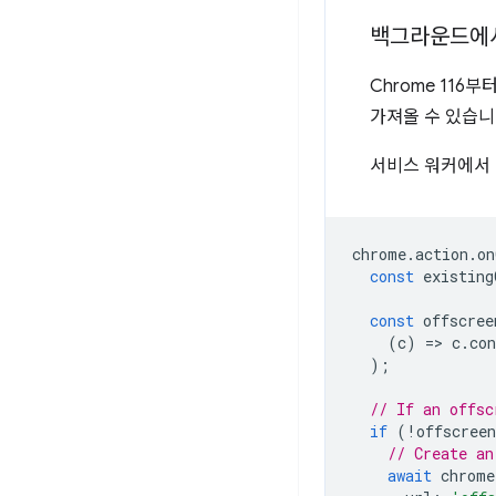
백그라운드에서
Chrome 116
가져올 수 있습니
서비스 워커에서
chrome
.
action
.
on
const
existing
const
offscree
(
c
)
=
>
c
.
co
);
// If an offsc
if
(
!
offscree
// Create an
await
chrome