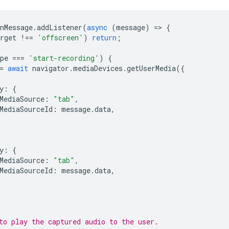
nMessage
.
addListener
(
async
(
message
)
=
>
{
rget
!==
'offscreen'
)
return
;
pe
===
'start-recording'
)
{
=
await
navigator
.
mediaDevices
.
getUserMedia
({
y
:
{
MediaSource
:
"tab"
,
MediaSourceId
:
message
.
data
,
y
:
{
MediaSource
:
"tab"
,
MediaSourceId
:
message
.
data
,
to play the captured audio to the user.