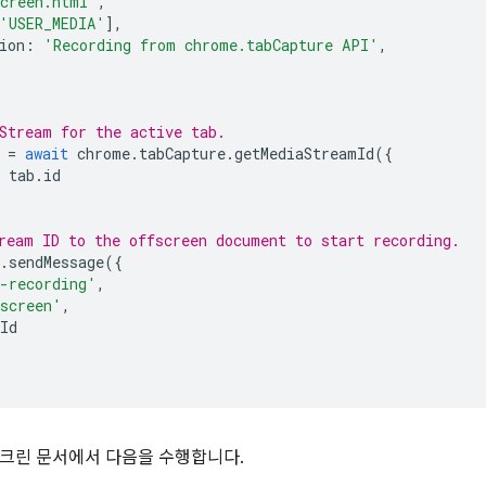
creen.html'
,
'USER_MEDIA'
],
ion
:
'Recording from chrome.tabCapture API'
,
Stream for the active tab.
=
await
chrome
.
tabCapture
.
getMediaStreamId
({
tab
.
id
ream ID to the offscreen document to start recording.
.
sendMessage
({
-recording'
,
screen'
,
Id
크린 문서에서 다음을 수행합니다.