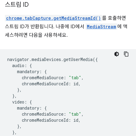
스트림 ID
chrome.tabCapture.getMediaStreamId()
를 호출하면
스트림 ID가 반환됩니다. 나중에 ID에서
MediaStream
에 액
세스하려면 다음을 사용하세요.
navigator
.
mediaDevices
.
getUserMedia
({
audio
:
{
mandatory
:
{
chromeMediaSource
:
"tab"
,
chromeMediaSourceId
:
id
,
},
},
video
:
{
mandatory
:
{
chromeMediaSource
:
"tab"
,
chromeMediaSourceId
:
id
,
},
},