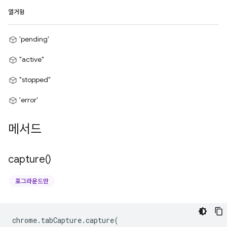
열거형
'pending'
"active"
"stopped"
'error'
메서드
capture(
)
포그라운드만
chrome
.
tabCapture
.
capture
(