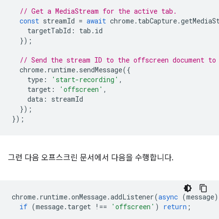
// Get a MediaStream for the active tab.
const
streamId
=
await
chrome
.
tabCapture
.
getMediaS
targetTabId
:
tab
.
id
});
// Send the stream ID to the offscreen document to
chrome
.
runtime
.
sendMessage
({
type
:
'start-recording'
,
target
:
'offscreen'
,
data
:
streamId
});
});
그런 다음 오프스크린 문서에서 다음을 수행합니다.
chrome
.
runtime
.
onMessage
.
addListener
(
async
(
message
)
if
(
message
.
target
!==
'offscreen'
)
return
;