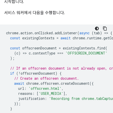
시작합니다.
서비스 워커에서 다음을 수행합니다.
chrome
.
action
.
onClicked
.
addListener
(
async
(
tab
)
=
>
{
const
existingContexts
=
await
chrome
.
runtime
.
getC
const
offscreenDocument
=
existingContexts
.
find
(
(
c
)
=
>
c
.
contextType
===
'OFFSCREEN_DOCUMENT'
);
// If an offscreen document is not already open, c
if
(
!
offscreenDocument
)
{
// Create an offscreen document.
await
chrome
.
offscreen
.
createDocument
({
url
:
'offscreen.html'
,
reasons
:
[
'USER_MEDIA'
],
justification
:
'Recording from chrome.tabCaptu
});
}