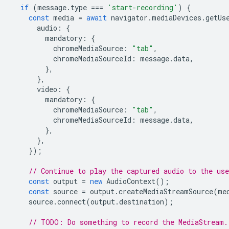
if
(
message
.
type
===
'start-recording'
)
{
const
media
=
await
navigator
.
mediaDevices
.
getUs
audio
:
{
mandatory
:
{
chromeMediaSource
:
"tab"
,
chromeMediaSourceId
:
message
.
data
,
},
},
video
:
{
mandatory
:
{
chromeMediaSource
:
"tab"
,
chromeMediaSourceId
:
message
.
data
,
},
},
});
// Continue to play the captured audio to the use
const
output
=
new
AudioContext
();
const
source
=
output
.
createMediaStreamSource
(
me
source
.
connect
(
output
.
destination
);
// TODO: Do something to record the MediaStream.