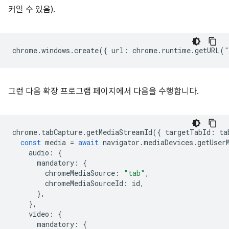
커일 수 있음).
chrome
.
windows
.
create
({
url
:
chrome
.
runtime
.
getURL
(
"
그런 다음 확장 프로그램 페이지에서 다음을 수행합니다.
chrome
.
tabCapture
.
getMediaStreamId
({
targetTabId
:
ta
const
media
=
await
navigator
.
mediaDevices
.
getUser
audio
:
{
mandatory
:
{
chromeMediaSource
:
"tab"
,
chromeMediaSourceId
:
id
,
},
},
video
:
{
mandatory
:
{