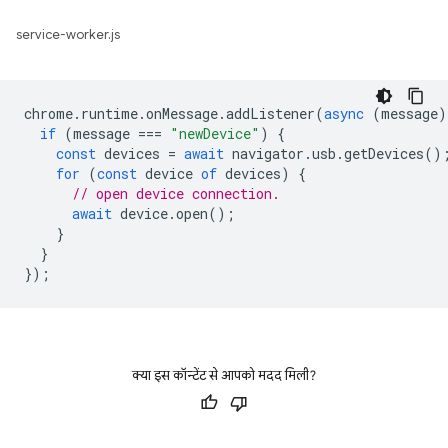
service-worker.js
chrome
.
runtime
.
onMessage
.
addListener
(
async
(
message
)
if
(
message
===
"newDevice"
)
{
const
devices
=
await
navigator
.
usb
.
getDevices
()
for
(
const
device
of
devices
)
{
// open device connection.
await
device
.
open
();
}
}
});
क्या इस कॉन्टेंट से आपको मदद मिली?