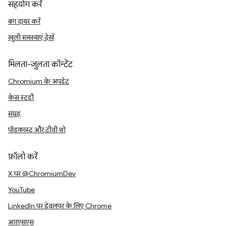
सहयोग करें
बग दायर करें
खुली समस्याएं देखें
मिलता-जुलता कॉन्टेंट
Chromium के अपडेट
केस स्टडी
संग्रह
पॉडकास्ट और टीवी शो
फ़ॉलो करें
X पर @ChromiumDev
YouTube
LinkedIn पर डेवलपर के लिए Chrome
आरएसएस