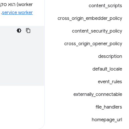
worker) הוא סקריפט רקע שמשמש כגורם המטפל באירועים של התוסף. מידע נוסף זמין במסמך
content
_
scripts
.
service worker
cross
_
origin
_
embedder
_
policy
content
_
security
_
policy
cross
_
origin
_
opener
_
policy
description
default
_
locale
event
_
rules
externally
_
connectable
file
_
handlers
homepage
_
url