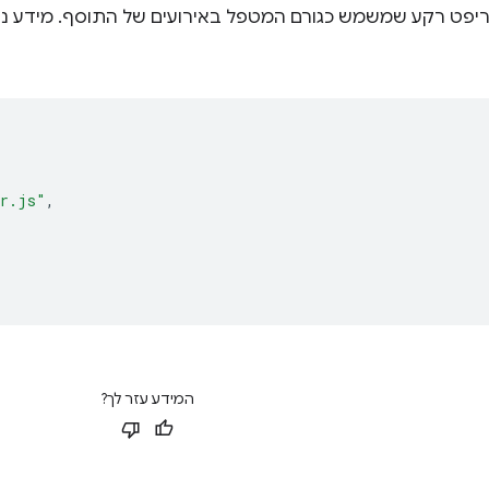
er.js"
,
המידע עזר לך?