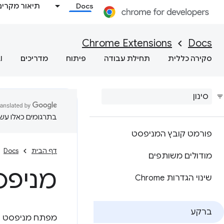
Docs
תיאור מקרים
Chrome Extensions
Docs
סקירה כללית
תחילת עבודה
פיתוח
מדריכים
I
בתרגומים כאלו עשוי
פורמט קובץ המניפסט
דף הבית
Docs
מודולים משותפים
מניפס
שינוי הגדרות Chrome
ברקע