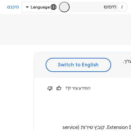
/
היכנס
ת עליך.
המידע עזר לך?
מפתח מניפסט אופציונלי המשמש לציון קובץ JavaScript בתור ה-Extension Service worker. קובץ שירות (service