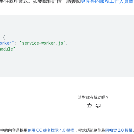
事件處理常式。如要瞭解詳情，請參閱
更完整的服務工作人員簡
:
{
orker"
:
"service-worker.js"
,
module"
這對你有幫助嗎？
面中的內容是採用
創用 CC 姓名標示 4.0 授權
，程式碼範例則為
阿帕契 2.0 授權