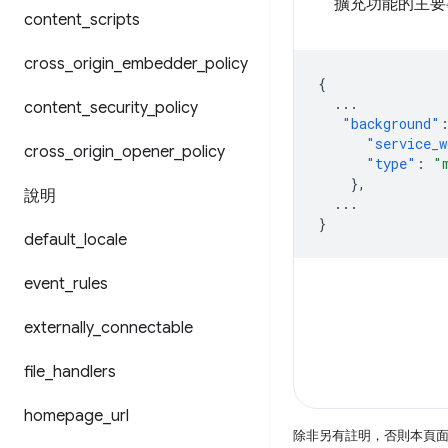
擴充功能的主要
content
_
scripts
cross
_
origin
_
embedder
_
policy
{
...
content
_
security
_
policy
"background"
"service_w
cross
_
origin
_
opener
_
policy
"type"
:
"
},
說明
...
}
default
_
locale
event
_
rules
externally
_
connectable
file
_
handlers
homepage
_
url
除非另有註明，否則本頁