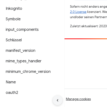
Sofern nicht anders angeg
Inkognito
2.0 License
lizenziert. W
und/oder seinen Partnern
Symbole
Zuletzt aktualisiert: 202
input
_
components
Schlüssel
Beitragen
manifest
_
version
Fehler melden
mime
_
types
_
handler
Offene Fragen ansehen
minimum
_
chrome
_
version
Name
oauth2
Nutzungsbedingungen
Datenschutz
Manage cookies
Anforderungen