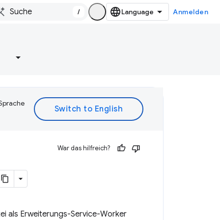
/
Anmelden
e
 Sprache
War das hilfreich?
tei als Erweiterungs-Service-Worker