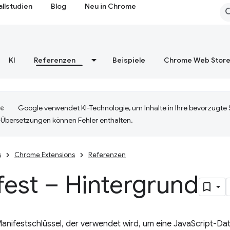
allstudien
Blog
Neu in Chrome
KI
Referenzen
Beispiele
Chrome Web Stor
Google verwendet KI-Technologie, um Inhalte in Ihre bevorzugte
-Übersetzungen können Fehler enthalten.
s
Chrome Extensions
Referenzen
est – Hintergrund
Manifestschlüssel, der verwendet wird, um eine JavaScript-Da