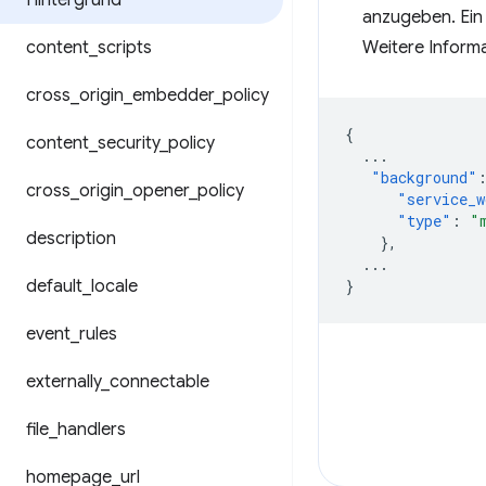
Hintergrund
anzugeben. Ein 
content
_
scripts
Weitere Informa
cross
_
origin
_
embedder
_
policy
{
content
_
security
_
policy
...
"background"
cross
_
origin
_
opener
_
policy
"service_w
"type"
:
"
description
},
...
default
_
locale
}
event
_
rules
externally
_
connectable
file
_
handlers
homepage
_
url