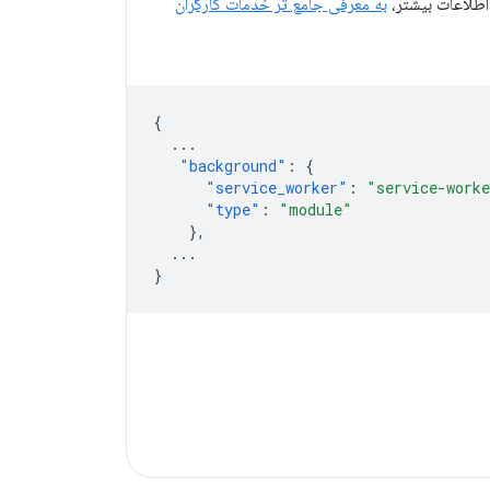
اطلاعات بیشتر،
به معرفی جامع تر خدمات کارگران
{
...
"background"
:
{
"service_worker"
:
"service-work
"type"
:
"module"
},
...
}