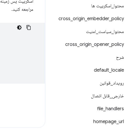
اسکریپت پس زمینه ا
محتوا
_
اسکریپت ها
مراجعه کنید.
cross
_
origin
_
embedder
_
policy
محتوا
_
سیاست
_
امنیت
cross
_
origin
_
opener
_
policy
شرح
default
_
locale
رویداد
_
قوانین
خارجی
_
قابل اتصال
file
_
handlers
homepage
_
url