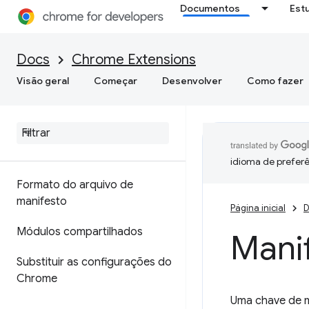
Documentos
Est
Docs
Chrome Extensions
Visão geral
Começar
Desenvolver
Como fazer
idioma de preferê
Formato do arquivo de
manifesto
Página inicial
D
Módulos compartilhados
Manif
Substituir as configurações do
Chrome
Uma chave de m