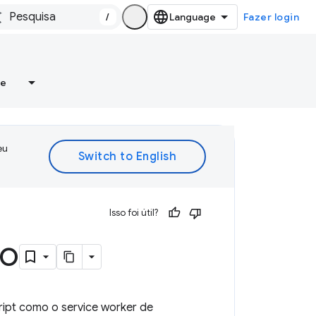
/
Fazer login
re
eu
Isso foi útil?
do
ript como o service worker de