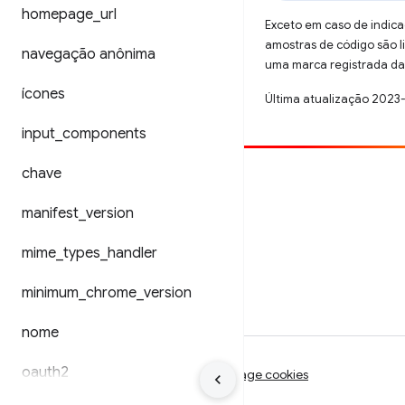
homepage
_
url
Exceto em caso de indica
amostras de código são 
navegação anônima
uma marca registrada da 
ícones
Última atualização 2023
input
_
components
chave
Contribuir
manifest
Registre um bug
_
version
Veja as questões em aberto
mime
_
types
_
handler
minimum
_
chrome
_
version
nome
oauth2
Termos de Serviço
Privacidade
Manage cookies