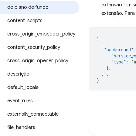
extensão. Um s
do plano de fundo
extensão. Para
content
_
scripts
cross
_
origin
_
embedder
_
policy
{
...
content
_
security
_
policy
"background"
"service_w
cross
_
origin
_
opener
_
policy
"type"
:
"
},
descrição
...
}
default
_
locale
event
_
rules
externally
_
connectable
file
_
handlers