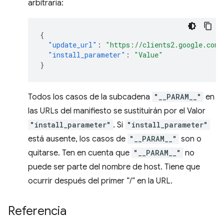
arbitraria:
{
"update_url"
:
"https://clients2.google.com/
"install_parameter"
:
"Value"
}
Todos los casos de la subcadena
"__PARAM__"
en
las URLs del manifiesto se sustituirán por el Valor
"install_parameter"
. Si
"install_parameter"
está ausente, los casos de
"__PARAM__"
son o
quitarse. Ten en cuenta que
"__PARAM__"
no
puede ser parte del nombre de host. Tiene que
ocurrir después del primer “/” en la URL.
Referencia