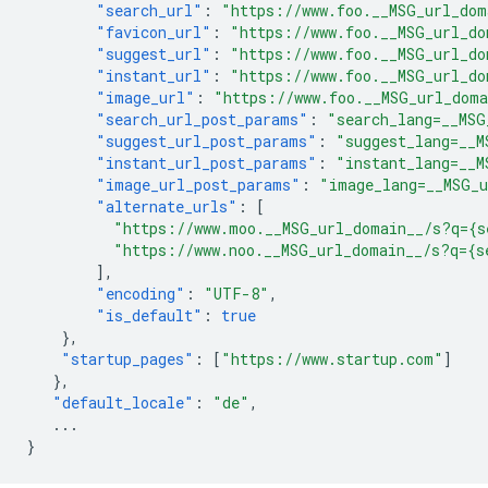
"search_url"
:
"https://www.foo.__MSG_url_dom
"favicon_url"
:
"https://www.foo.__MSG_url_do
"suggest_url"
:
"https://www.foo.__MSG_url_do
"instant_url"
:
"https://www.foo.__MSG_url_do
"image_url"
:
"https://www.foo.__MSG_url_dom
"search_url_post_params"
:
"search_lang=__MSG
"suggest_url_post_params"
:
"suggest_lang=__M
"instant_url_post_params"
:
"instant_lang=__M
"image_url_post_params"
:
"image_lang=__MSG_
"alternate_urls"
:
[
"https://www.moo.__MSG_url_domain__/s?q={s
"https://www.noo.__MSG_url_domain__/s?q={s
],
"encoding"
:
"UTF-8"
,
"is_default"
:
true
},
"startup_pages"
:
[
"https://www.startup.com"
]
},
"default_locale"
:
"de"
,
...
}